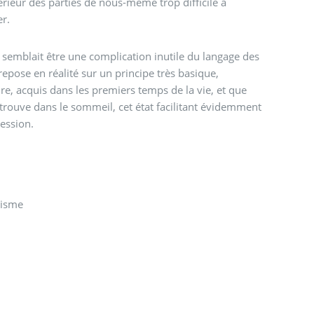
térieur des parties de nous-même trop difficile à
er.
 semblait être une complication inutile du langage des
repose en réalité sur un principe très basique,
re, acquis dans les premiers temps de la vie, et que
etrouve dans le sommeil, cet état facilitant évidemment
ression.