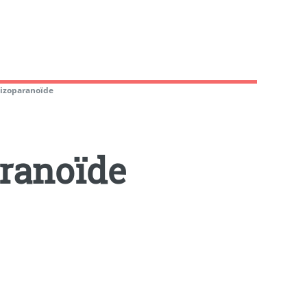
hizoparanoïde
aranoïde