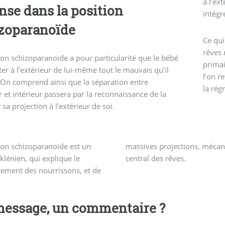
à l’ex
nse dans la position
intégr
zoparanoïde
Ce qui
rêves 
ion schizoparanoïde a pour particularité que le bébé
primai
ter à l’extérieur de lui-même tout le mauvais qu’il
l’on r
 On comprend ainsi que la séparation entre
la rég
r et intérieur passera par la reconnaissance de la
 sa projection à l’extérieur de soi.
ion schizoparanoïde est un
s projections, mécanisme
klénien, qui explique le
central des rêves.
ement des nourrissons, et de
essage, un commentaire ?