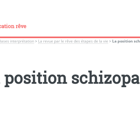
cation rêve
Bases interprétation
>
La revue par le rêve des étapes de la vie
>
La position sc
 position schizop