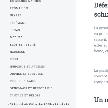
LES GRANDS MYTHES
Défe
PYGMALION
schi
ULYSSE
TÉLÉMAQUE
La posit
JONAS
va proje
MÉDUSE
ressent.
extérieu
EROS ET PSYCHÉ
haine, et
NARCISSE
ECHO
IPHIGÉNIE ET ARTÉMIS
La posit
massive
ORPHÉE ET EURYDICE
concept 
comport
PÉLOPS ET LAIOS
OENOMAOS ET HIPPODAMIE
TANTALE ET PÉLOPS
Un m
INTERPRÉTATION DIELIENNE DES RÊVES