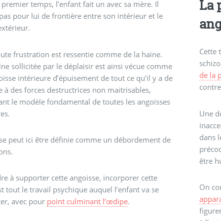
La 
premier temps, l’enfant fait un avec sa mère. Il
pas pour lui de frontière entre son intérieur et le
ang
xtérieur.
Cette 
oute frustration est ressentie comme de la haine.
schizo
ine sollicitée par le déplaisir est ainsi vécue comme
de la 
isse intérieure d’épuisement de tout ce qu’il y a de
contre
e à des forces destructrices non maitrisables,
ant le modèle fondamental de toutes les angoisses
res.
Une do
inacc
dans l
se peut ici être définie comme un débordement de
précoc
ons.
être 
e à supporter cette angoisse, incorporer cette
On co
st tout le travail psychique auquel l’enfant va se
appara
er, avec pour
point culminant l’œdipe
.
figure