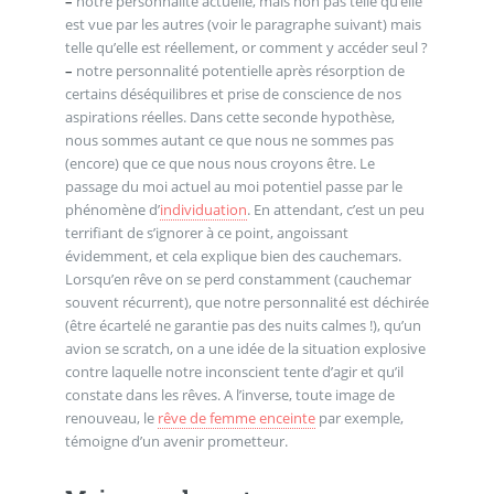
–
notre personnalité actuelle, mais non pas telle qu’elle
est vue par les autres (voir le paragraphe suivant) mais
telle qu’elle est réellement, or comment y accéder seul ?
–
notre personnalité potentielle après résorption de
certains déséquilibres et prise de conscience de nos
aspirations réelles. Dans cette seconde hypothèse,
nous sommes autant ce que nous ne sommes pas
(encore) que ce que nous nous croyons être. Le
passage du moi actuel au moi potentiel passe par le
phénomène d’
individuation
. En attendant, c’est un peu
terrifiant de s’ignorer à ce point, angoissant
évidemment, et cela explique bien des cauchemars.
Lorsqu’en rêve on se perd constamment (cauchemar
souvent récurrent), que notre personnalité est déchirée
(être écartelé ne garantie pas des nuits calmes !), qu’un
avion se scratch, on a une idée de la situation explosive
contre laquelle notre inconscient tente d’agir et qu’il
constate dans les rêves. A l’inverse, toute image de
renouveau, le
rêve de femme enceinte
par exemple,
témoigne d’un avenir prometteur.