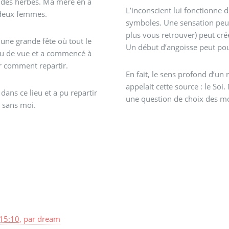
c des herbes. Ma mère en a
L’inconscient lui fonctionne
s deux femmes.
symboles. Une sensation peut
plus vous retrouver) peut cr
 une grande fête où tout le
Un début d’angoisse peut pour
du de vue et a commencé à
ir comment repartir.
En fait, le sens profond d’un 
appelait cette source : le Soi.
ans ce lieu et a pu repartir
une question de choix des mo
e sans moi.
15:10
,
par
dream