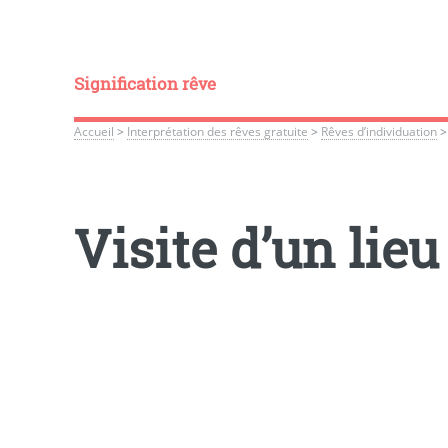
Signification rêve
Accueil
>
Interprétation des rêves gratuite
>
Rêves d’individuation
Visite d’un lie