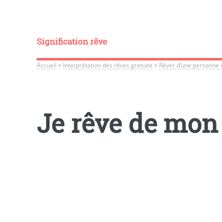
Signification rêve
Accueil
>
Interprétation des rêves gratuite
>
Rêver d’une personne
Je rêve de mon