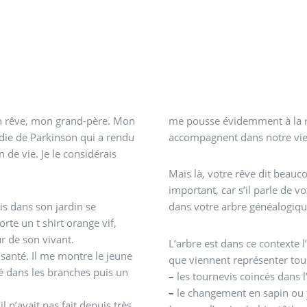
on rêve, mon grand-père. Mon
me pousse évidemment à la r
adie de Parkinson qui a rendu
accompagnent dans notre vie,
n de vie. Je le considérais
Mais là, votre rêve dit beau
important, car s’il parle de 
ois dans son jardin se
dans votre arbre généalogique
orte un t shirt orange vif,
ur de son vivant.
L’arbre est dans ce contexte 
e santé. Il me montre le jeune
que viennent représenter tous
é dans les branches puis un
–
les tournevis coincés dans l
–
le changement en sapin ou
il n’avait pas fait depuis très