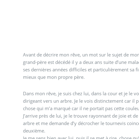
Avant de décrire mon rêve, un mot sur le sujet de m
grand-père est décédé il y a deux ans suite d’une mal
ses dernières années difficiles et particulièrement sa fi
mieux que mon propre père.
Dans mon rêve, je suis chez lui, dans la cour et je le v
dirigeant vers un arbre. Je le vois distinctement car il p
chose qui m’a marqué car il ne portait pas cette coule
J’arrive près de lui, je le trouve rayonnant de joie et d
arbre et me demande d’y décrocher le tournevis coinc
deuxième.
Je me sens bien avec lui, puis il se met à rire, chose qu’