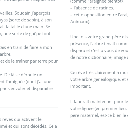
(comme l’araignée bientôt),
–
l’absence de racines,
vailles. Soudain j’aperçois
–
cette opposition entre l’arai
uyas (sorte de sapin), à son
Animaux).
 la taille d’une main. Se
n, une sorte de guêpe tout
Une fois votre grand-père dis
présence, l’arbre tenait com
tais en train de faire à mon
disparu et c’est à vous de vo
 arbre.
de notre dictionnaire, image 
et de le traîner par terre pour
Ce rêve très clairement à mon
e. De là se déroule un
votre arbre généalogique, et 
 l’araignée (dont j’ai une
important.
par s’envoler et disparaître
Il faudrait maintenant pour l
votre lignée (en premier lieu,
père maternel, est-ce bien le c
 rêves qui activent le
aimé et qui sont décédés. Cela