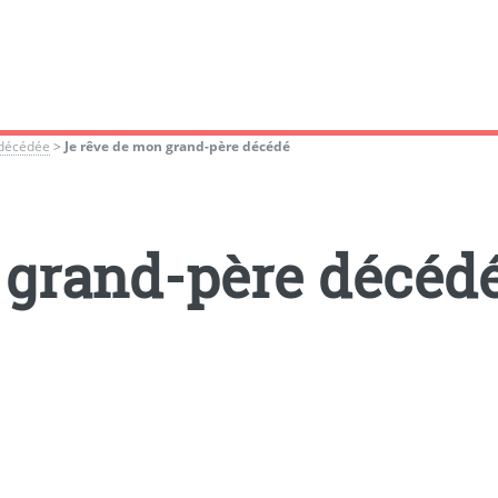
 décédée
>
Je rêve de mon grand-père décédé
 grand-père décéd