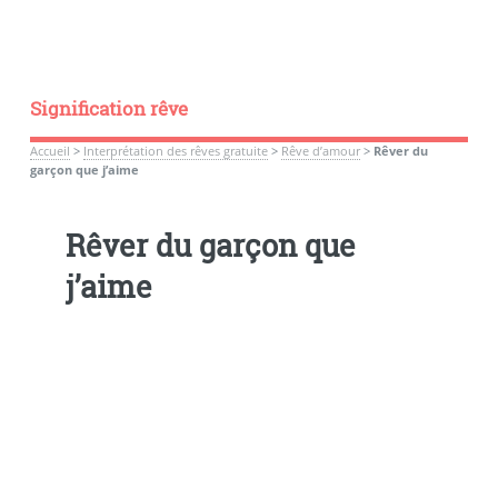
Signification rêve
Accueil
>
Interprétation des rêves gratuite
>
Rêve d’amour
>
Rêver du
garçon que j’aime
Rêver du garçon que
j’aime