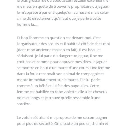
la plus grosse rue où aboutissait l’escalier extérieur). Je
me mets en quête de trouver le propriétaire du jaguar.
Je m’apprête à parler à quelqu’un au hasard mais celui-
ci me dit directement qu’il faut que je parle à cette
homme là,....
Et hop l’homme en question est devant moi. C’est
l’organisateur des scouts et il habite à côté de chez moi
(dans mon ancienne maison en fait). Il est beau et
séduisant. Je lui parle du dangereux jaguar, il ne me
croit pas et comme pour appuyer mes dires, le jaguar
se montre en haut d’un muret d’une cours. Une femme
dans la foule reconnaît son animal de compagnie et
monte immédiatement sur le muret. Elle lui parle
comme à un bébé et lui fait des papouilles. Cette
femme est habillée en robe violette, elle a les cheveux
noirs et longs et je trouve qu’elle ressemble à une
sorcière.
Le voisin séduisant me propose de me raccompagner
pour plus de sécurité. On discute un peu en chemin et