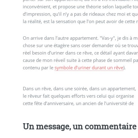
inconvénient, et propose une théorie selon laquelle to
d’impression, qu’il n’y a pas de rideaux chez moi et qu
la réalité, est la sensation que l’on peut avoir de cette r
On arrive dans l’autre appartement. "Vas-y", je dis à m
chose sur une étagère sans oser demander où se trouven
réel besoin d’uriner dans ce rêve, ce détail ayant dava
cause de mon réveil suite à cette phase de sommeil p
contenu par le
symbole d’uriner durant un rêve
).
Dans un rêve, dans une soirée, dans un appartement,
Yale, dont la solitude évidente donne une direction
le rêveur fait quelques efforts vers celui qui organise
cette fête d’anniversaire, un ancien de l’université de
Un message, un commentaire 