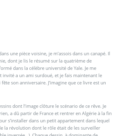
dans une pièce voisine, je m’assois dans un canapé. Il
ie, dont je lis le résumé sur la quatrième de
formé dans la célèbre université de Yale. Je me
 invité a un ami surdoué, et je fais maintenant le
fête son anniversaire. J’imagine que ce livre est un
ssins dont l’image clôture le scénario de ce rêve. Je
en, a dû partir de France et rentrer en Algérie à la fin
pour s’installer dans un petit appartement dans lequel
 la révolution dont le rôle était de les surveiller
mble inversée...). Chaque dessin, à dominante de