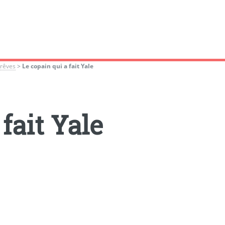
 rêves
>
Le copain qui a fait Yale
fait Yale