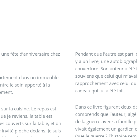
 une fête d’anniversaire chez
Pendant que l’autre est parti 
y a un livre, une autobiograph
couverture. Son auteur a été 
souviens que celui qui m’avait
ppartement dans un immeuble
rapprochement avec celui qui 
ntre le soin apporté à la
cadeau qui lui a été fait.
tement.
Dans ce livre figurent deux de
sur la cuisine. Le repas est
comprends que l’auteur, algéri
ue je reviens, la table est
de la guerre avec sa famille 
s couverts sur la table, et on
vivait également un gardien de
 invité pioche dedans. Je suis
(quelle guerre ? l’histoire se