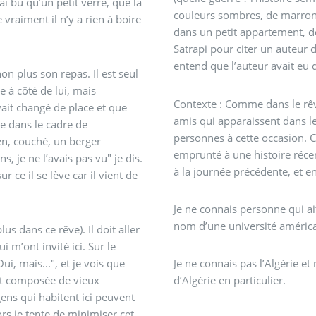
ai bu qu’un petit verre, que la
couleurs sombres, de marron 
vraiment il n’y a rien à boire
dans un petit appartement, de 
Satrapi pour citer un auteur 
entend que l’auteur avait eu 
non plus son repas. Il est seul
e à côté de lui, mais
Contexte : Comme dans le rêv
vait changé de place et que
amis qui apparaissent dans le
ue dans le cadre de
personnes à cette occasion. 
ien, couché, un berger
emprunté à une histoire récen
 je ne l’avais pas vu" je dis.
à la journée précédente, et 
Je ne connais personne qui a
nom d’une université américa
plus dans ce rêve). Il doit aller
 m’ont invité ici. Sur le
ui, mais...", et je vois que
Je ne connais pas l’Algérie e
st composée de vieux
d’Algérie en particulier.
gens qui habitent ici peuvent
ors je tente de minimiser cet