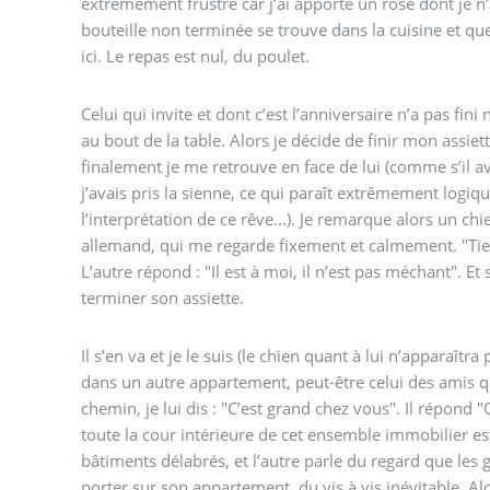
extrêmement frustré car j’ai apporté un rosé dont je n’
bouteille non terminée se trouve dans la cuisine et que 
ici. Le repas est nul, du poulet.
Celui qui invite et dont c’est l’anniversaire n’a pas fini 
au bout de la table. Alors je décide de finir mon assiett
finalement je me retrouve en face de lui (comme s’il a
j’avais pris la sienne, ce qui paraît extrêmement logiq
l’interprétation de ce rêve...). Je remarque alors un ch
allemand, qui me regarde fixement et calmement. "Tiens,
L’autre répond : "Il est à moi, il n’est pas méchant". Et sur ce il se lève car il vient de
terminer son assiette.
Il s’en va et je le suis (le chien quant à lui n’apparaîtra 
dans un autre appartement, peut-être celui des amis qui
chemin, je lui dis : "C’est grand chez vous". Il répond "O
toute la cour intérieure de cet ensemble immobilier e
bâtiments délabrés, et l’autre parle du regard que les 
porter sur son appartement, du vis à vis inévitable. Al