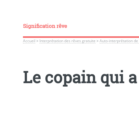
Signification rêve
Accueil
>
Interprétation des rêves gratuite
>
Auto-interprétation de
Le copain qui a 