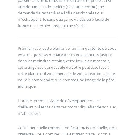
passer sans problème. J’arrive au dernier poste : c’est
une douane. La douanière (c’est une femme) me
demande de rester là et vérifie des données qui
m’échappent. Je sens que ça ne va pas être facile de
franchir ce dernier poste, je me réveille.
Premier rêve, cette plante, ce féminin qui tente de vous
enlacer, qui vous menace de ses enlacements jusque
dans les moindres recoins, cette intrusion ressentie,
cette angoisse qui découle de votre petitesse face à
cette plante qui vous menace de vous absorber... je ne
peux le comprendre que comme une image de la père
archaïque.
L’oralité, premier stade de développement, est
d’ailleurs présente dans ces mots : "liquéfier de son suc,
m’absorber".
Cette mère belle comme une fleur, mais trop belle, trop
présente, vous domine. "Elle est très vivace", or on a