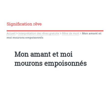
Signification rêve
Accueil
>
Interprétation des rêves gratuite
>
Rêve de mort
>
Mon amant et
moi mourons empoisonnés
Mon amant et moi
mourons empoisonnés