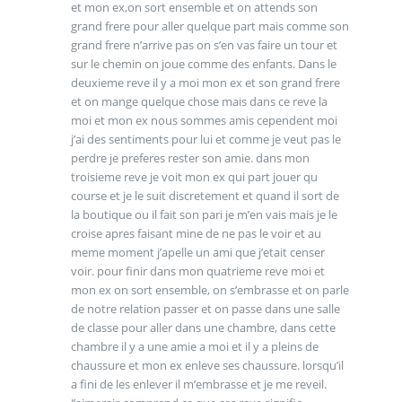
et mon ex,on sort ensemble et on attends son
grand frere pour aller quelque part mais comme son
grand frere n’arrive pas on s’en vas faire un tour et
sur le chemin on joue comme des enfants. Dans le
deuxieme reve il y a moi mon ex et son grand frere
et on mange quelque chose mais dans ce reve la
moi et mon ex nous sommes amis cependent moi
j’ai des sentiments pour lui et comme je veut pas le
perdre je preferes rester son amie. dans mon
troisieme reve je voit mon ex qui part jouer qu
course et je le suit discretement et quand il sort de
la boutique ou il fait son pari je m’en vais mais je le
croise apres faisant mine de ne pas le voir et au
meme moment j’apelle un ami que j’etait censer
voir. pour finir dans mon quatrieme reve moi et
mon ex on sort ensemble, on s’embrasse et on parle
de notre relation passer et on passe dans une salle
de classe pour aller dans une chambre, dans cette
chambre il y a une amie a moi et il y a pleins de
chaussure et mon ex enleve ses chaussure. lorsqu’il
a fini de les enlever il m’embrasse et je me reveil.