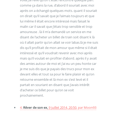
voila j’ai rêvé qu’on c’était rencontré quelque part
comme ça dans la rue, d’abord il souriait avec moi
après on a échangé quelques mots. quant il souriait
on dirait qu’il savait que je l’aimais toujours et que
lui même il était encore intéressé mais faisait le
malin car il savait que j’étais trop sensible et trop
amoureuse . là il m’a demandé un service en me
disant de l’acheter un billet de train soit disant k là
où il allait partir qu’on allait se voir labas.là je me suis
dis qu’il profitait de mon amour que même si il était
intéressé et qu’il voudrait revenir avec moi après
mais qu’il voulait en profiter d’abord. après il y avait
des amies autour de moi et j’ai eu un peu honte car
je me suis dis que je payais des trucs pour mon ex
devant elles et tout sa pour le faire plaisir et qu’on
retourne ensemble et là mon ex s’est levé et il
partait en souriant en disant que j’avais intérêt
d’acheter ce billet pour qu’on se voit
prochainement.
4.
Rêver de son ex,
9 juillet 2014, 20:50
,
par
Moon93