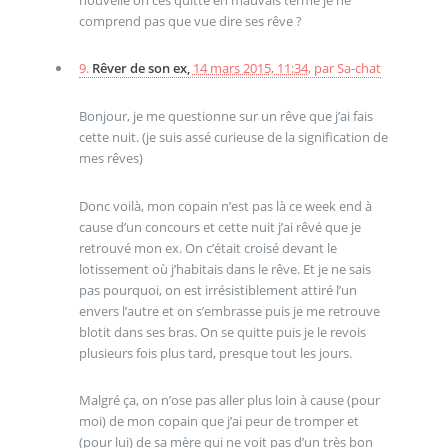
comprend pas que vue dire ses rêve ?
9.
Rêver de son ex,
14 mars 2015, 11:34
,
par
Sa-chat
Bonjour, je me questionne sur un rêve que j’ai fais
cette nuit. (je suis assé curieuse de la signification de
mes rêves)
Donc voilà, mon copain n’est pas là ce week end à
cause d’un concours et cette nuit j’ai rêvé que je
retrouvé mon ex. On c’était croisé devant le
lotissement où j’habitais dans le rêve. Et je ne sais
pas pourquoi, on est irrésistiblement attiré l’un
envers l’autre et on s’embrasse puis je me retrouve
blotit dans ses bras. On se quitte puis je le revois
plusieurs fois plus tard, presque tout les jours.
Malgré ça, on n’ose pas aller plus loin à cause (pour
moi) de mon copain que j’ai peur de tromper et
(pour lui) de sa mère qui ne voit pas d’un très bon