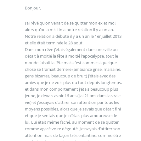
Bonjour,
J’ai rêvé qu’on venait de se quitter mon ex et moi,
alors qu’on a mis fin a notre relation il y a un an.
Notre relation a débuté il y a un an le 1er juillet 2013
et elle était terminée le 28 aout.
Dans mon rêve j’étais également dans une ville ou
c’était à moitié la fête à moitié l’apocalypse, tout le
monde faisait la fête mais c’est comme si quelque
chose se tramait derrière (ambiance grise, malsaine,
gens bizarres, beaucoup de bruit) j’étais avec des
amies que je ne vois plus du tout depuis longtemps,
et dans mon comportement j’étais beaucoup plus
jeune, je devais avoir 16 ans (j’ai 21 ans dans la vraie
vie) et j’essayais d’attirer son attention par tous les
moyens possibles, alors que je savais que c’était fini
et que je sentais que je n’étais plus amoureuse de
lui. Lui était même faché, au moment de se quitter,
comme agacé voire dégouté. J’essayais d’attirer son
attention mais de façon très enfantine, comme être