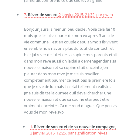
J’aimerais comprend ce que ces reve signifie
7.
Rêver de son ex,
2 janvier 2015, 21:32
,
par
gwen
Bonjour jaurai aimer un peu daide . Voila cela fai 10
mois que je suis separer de mon ex apres 3 ans de
vie commune il est en couple depuis 9mois ils vivent
ensemble nois navons plus du tout de contact . et
hier jai rever de lui et de sa copine mes parents etait
dans mon reve aussi on laidai a demenager dans sa
nouvelle maison et sa copine etait enceinte jen
pleurer dans mon reve je me suis reveiller
completement paumer ce nest pas la premiere fois
que je reve de lui mais la cetai tellement realiste .
Jme suis dit tte lajournee quil devai chercher une
nouvelle maison et que sa cooine etai peut etre
vraiment enceinte . Ca me rend dingue . Que pensez
vous de mon reve svp
1.
Rêver de son ex et de sa nouvelle compagne,
3 janvier 2015, 12:25
,
par
signification rêves