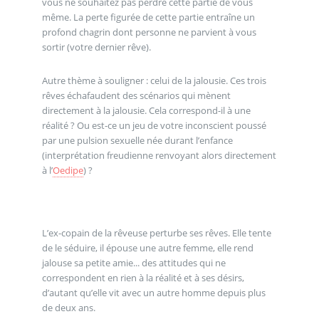
vous ne souhaitez pas perdre cette partie de vous
même. La perte figurée de cette partie entraîne un
profond chagrin dont personne ne parvient à vous
sortir (votre dernier rêve).
Autre thème à souligner : celui de la jalousie. Ces trois
rêves échafaudent des scénarios qui mènent
directement à la jalousie. Cela correspond-il à une
réalité ? Ou est-ce un jeu de votre inconscient poussé
par une pulsion sexuelle née durant l’enfance
(interprétation freudienne renvoyant alors directement
à l’
Oedipe
) ?
L’ex-copain de la rêveuse perturbe ses rêves. Elle tente
de le séduire, il épouse une autre femme, elle rend
jalouse sa petite amie... des attitudes qui ne
correspondent en rien à la réalité et à ses désirs,
d’autant qu’elle vit avec un autre homme depuis plus
de deux ans.