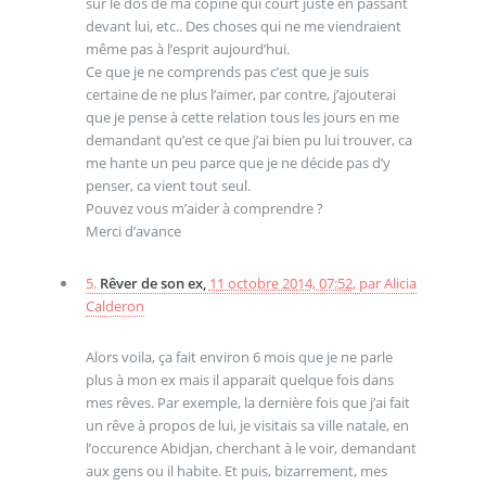
sur le dos de ma copine qui court juste en passant
devant lui, etc.. Des choses qui ne me viendraient
même pas à l’esprit aujourd’hui.
Ce que je ne comprends pas c’est que je suis
certaine de ne plus l’aimer, par contre, j’ajouterai
que je pense à cette relation tous les jours en me
demandant qu’est ce que j’ai bien pu lui trouver, ca
me hante un peu parce que je ne décide pas d’y
penser, ca vient tout seul.
Pouvez vous m’aider à comprendre ?
Merci d’avance
5.
Rêver de son ex,
11 octobre 2014, 07:52
,
par
Alicia
Calderon
Alors voila, ça fait environ 6 mois que je ne parle
plus à mon ex mais il apparait quelque fois dans
mes rêves. Par exemple, la dernière fois que j’ai fait
un rêve à propos de lui, je visitais sa ville natale, en
l’occurence Abidjan, cherchant à le voir, demandant
aux gens ou il habite. Et puis, bizarrement, mes