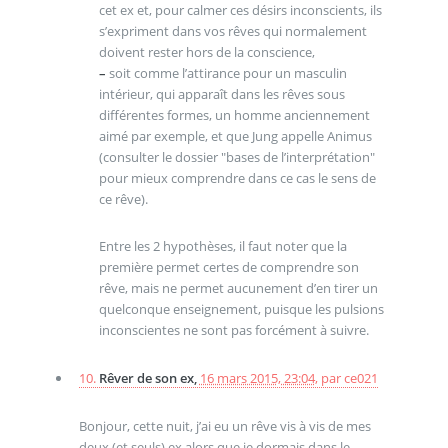
cet ex et, pour calmer ces désirs inconscients, ils
s’expriment dans vos rêves qui normalement
doivent rester hors de la conscience,
–
soit comme l’attirance pour un masculin
intérieur, qui apparaît dans les rêves sous
différentes formes, un homme anciennement
aimé par exemple, et que Jung appelle Animus
(consulter le dossier "bases de l’interprétation"
pour mieux comprendre dans ce cas le sens de
ce rêve).
Entre les 2 hypothèses, il faut noter que la
première permet certes de comprendre son
rêve, mais ne permet aucunement d’en tirer un
quelconque enseignement, puisque les pulsions
inconscientes ne sont pas forcément à suivre.
10.
Rêver de son ex,
16 mars 2015, 23:04
,
par
ce021
Bonjour, cette nuit, j’ai eu un rêve vis à vis de mes
deux (et seuls) ex alors que je dormais dans le