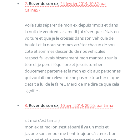
2.
Rêver de son ex,
24 février 2014, 10:32
,
par
Caline57
Voila suis séparer de mon ex depuis 1mois et dans
la nuit de vendredi a samedi j ai rêver que j étais en
voiture et que je le croisais dans son véhicule de
boulot et la nous sommes arrêter chacun de son
côté et sommes descendu de nos véhicules
respectifs j avais bizarrement mon manteau sur la
tête et je perdi l équilibre et je suis tomber
doucement parterre et la mon ex dit aux personnes
qui voulait me relever de ne pas me toucher et que
c était a lui de le faire .. Merci de me dire ce que cela
signifie .
3.
Rêver de son ex,
10 avril 2014, 20:55
,
par
tiimà
slt moi c’est tiima :)
mon ex et moi on s’est séparé il ya un mois et
j’avoue son amour me tient toujours à cœur . bon