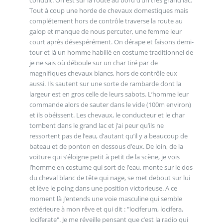
Tout à coup une horde de chevaux domestiques mais
complétement hors de contrôle traverse la route au
galop et manque de nous percuter, une femme leur
court après désespérément. On dérape et faisons demi-
tour et là un homme habillé en costume traditionnel de
je ne sais où déboule sur un char tiré par de
magnifiques chevaux blancs, hors de contrôle eux
aussi. Ils sautent sur une sorte de rambarde dont la
largeur est en gros celle de leurs sabots. L’homme leur
commande alors de sauter dans le vide (100m environ)
et ils obéissent. Les chevaux, le conducteur et le char
tombent dans le grand lac et j’ai peur qu’ils ne
ressortent pas de l’eau, d’autant qu’il y a beaucoup de
bateau et de ponton en dessous d’eux. De loin, de la
voiture qui s’éloigne petit à petit de la scène, je vois
l’homme en costume qui sort de l’eau, monte sur le dos
du cheval blanc de tête qui nage, se met debout sur lui
et lève le poing dans une position victorieuse. A ce
moment là j’entends une voie masculine qui semble
extérieure à mon rêve et qui dit : "lociferum, locifera,
lociferate". Je me réveille pensant que c’est la radio qui