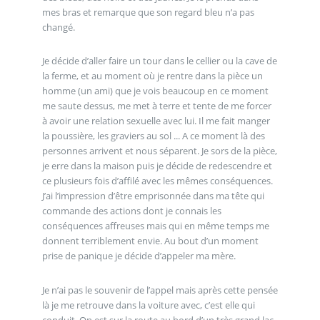
mes bras et remarque que son regard bleu n’a pas
changé.
Je décide d’aller faire un tour dans le cellier ou la cave de
la ferme, et au moment où je rentre dans la pièce un
homme (un ami) que je vois beaucoup en ce moment
me saute dessus, me met à terre et tente de me forcer
à avoir une relation sexuelle avec lui. Il me fait manger
la poussière, les graviers au sol ... A ce moment là des
personnes arrivent et nous séparent. Je sors de la pièce,
je erre dans la maison puis je décide de redescendre et
ce plusieurs fois d’affilé avec les mêmes conséquences.
J’ai l’impression d’être emprisonnée dans ma tête qui
commande des actions dont je connais les
conséquences affreuses mais qui en même temps me
donnent terriblement envie. Au bout d’un moment
prise de panique je décide d’appeler ma mère.
Je n’ai pas le souvenir de l’appel mais après cette pensée
là je me retrouve dans la voiture avec, c’est elle qui
conduit. On est sur la route au bord d’un très grand lac.