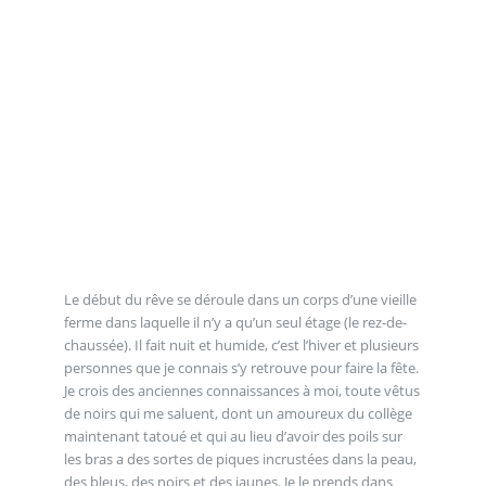
Le début du rêve se déroule dans un corps d’une vieille
ferme dans laquelle il n’y a qu’un seul étage (le rez-de-
chaussée). Il fait nuit et humide, c’est l’hiver et plusieurs
personnes que je connais s’y retrouve pour faire la fête.
Je crois des anciennes connaissances à moi, toute vêtus
de noirs qui me saluent, dont un amoureux du collège
maintenant tatoué et qui au lieu d’avoir des poils sur
les bras a des sortes de piques incrustées dans la peau,
des bleus, des noirs et des jaunes. Je le prends dans