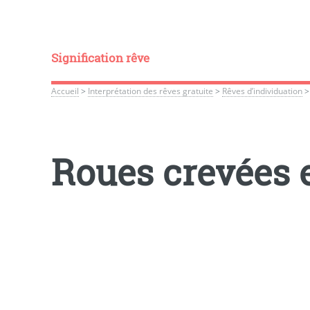
Signification rêve
Accueil
>
Interprétation des rêves gratuite
>
Rêves d’individuation
Roues crevées e