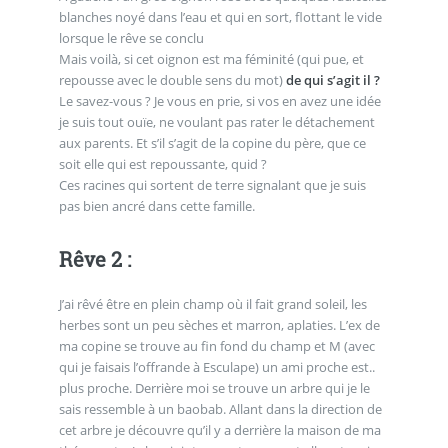
blanches noyé dans l’eau et qui en sort, flottant le vide
lorsque le rêve se conclu
Mais voilà, si cet oignon est ma féminité (qui pue, et
repousse avec le double sens du mot)
de qui s’agit il ?
Le savez-vous ? Je vous en prie, si vos en avez une idée
je suis tout ouïe, ne voulant pas rater le détachement
aux parents. Et s’il s’agit de la copine du père, que ce
soit elle qui est repoussante, quid ?
Ces racines qui sortent de terre signalant que je suis
pas bien ancré dans cette famille.
Rêve 2 :
J’ai rêvé être en plein champ où il fait grand soleil, les
herbes sont un peu sèches et marron, aplaties. L’ex de
ma copine se trouve au fin fond du champ et M (avec
qui je faisais l’offrande à Esculape) un ami proche est..
plus proche. Derrière moi se trouve un arbre qui je le
sais ressemble à un baobab. Allant dans la direction de
cet arbre je découvre qu’il y a derrière la maison de ma