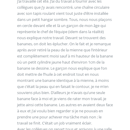
j’ai travaillé cet été. J’ai du travail à fournir avec les
collègues que j’y avais rencontré, une chaîne circulaire
avec son tapis roulant vient tout juste d’être installée
dans un petit hangar sombre. Tous, nous nous plaçons
en cercle devant elle et là un garçon de mon âge qui
représente le chef de l’équipe (idem dans la réalité)
nous explique notre travail. Devant se trouvent des
bananes, on doit les éplucher. On le fait et je remarque
après avoir retiré la peau de la mienne que l’intérieur
est complètement moisi sauf à mi hauteur de la banane
où un petit cylindre jaune haut d’environ 1cm de la
banane se dessine. Le garçon nous explique que l’on
doit mettre de l’huile à cet endroit tout en nous
montrant une banane identique à la mienne, à moins
que c’était la peau qui en faisait le contour, je ne m’en
souviens plus bien. D’ailleurs je n’avais qu’une seule
banane face à moi et je viens de rater mon travail, je
jette ainsi cette banane. Les autres en avaient deux face
à eux et j’ai voulu bien regarder si je ne pouvais en
prendre une pour achever ma tâche mais non ; le
travail se finit. C’était un job vraiment éclair.
Avec les collègues on repart tous et arrivons à une salle