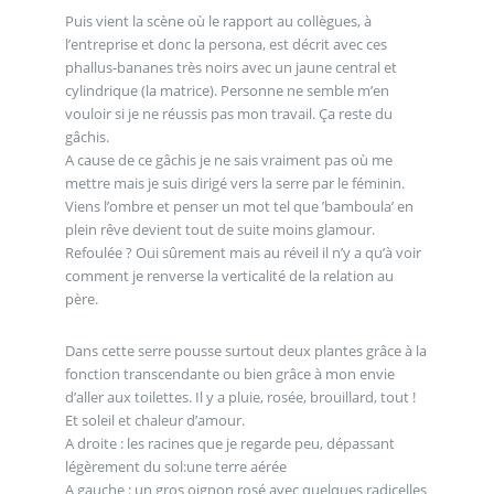
Puis vient la scène où le rapport au collègues, à
l’entreprise et donc la persona, est décrit avec ces
phallus-bananes très noirs avec un jaune central et
cylindrique (la matrice). Personne ne semble m’en
vouloir si je ne réussis pas mon travail. Ça reste du
gâchis.
A cause de ce gâchis je ne sais vraiment pas où me
mettre mais je suis dirigé vers la serre par le féminin.
Viens l’ombre et penser un mot tel que ’bamboula’ en
plein rêve devient tout de suite moins glamour.
Refoulée ? Oui sûrement mais au réveil il n’y a qu’à voir
comment je renverse la verticalité de la relation au
père.
Dans cette serre pousse surtout deux plantes grâce à la
fonction transcendante ou bien grâce à mon envie
d’aller aux toilettes. Il y a pluie, rosée, brouillard, tout !
Et soleil et chaleur d’amour.
A droite : les racines que je regarde peu, dépassant
légèrement du sol:une terre aérée
A gauche : un gros oignon rosé avec quelques radicelles