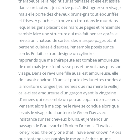
thérapeute. Je la rejoint sur sa terrasse et elle est assise
dans son fauteuil, je n’arrive pas à distinguer son visage
mais elle porte des cheveux bruns-gris tout ébouriffés
et frisés. A gauche se trouve un trou dans le mur dans
lequel les gens placent des marque pages et l’ensemble
semble faire une structure qui m’a fait penser après le
rêve à un château de cartes, des marque-pages étant
perpendiculaires à d’autres, l’ensemble posés sur ce
cercle. En fait, le trou désigne un cylindre.
J’apprends que ma thérapeute est tombée amoureuse
de moi mais je ne l’embrasse pas et ne vois pas plus son
visage. Dans ce rêve une fille aussi est amoureuse, elle
doit avoir environ 10 ans et porte des lunettes rondes à
la monture orangée [les mêmes que ma mère la veille],
celle-ci est amoureuse d’un garçon ayant la vingtaine
d’années qui ressemble un peu au copain de ma sœur.
Pensant alors à ma copine le rêve se conclue alors que
je vois le visage du chanteur de Green Day avec
insistance sur ses cheveux bruns, et j’entends un
passage de Boulevard of Broken Dreams : "I walk a
lonely road, the only one that I have ever known." Alors
que j’entends ces paroles je me vois écrire sur une