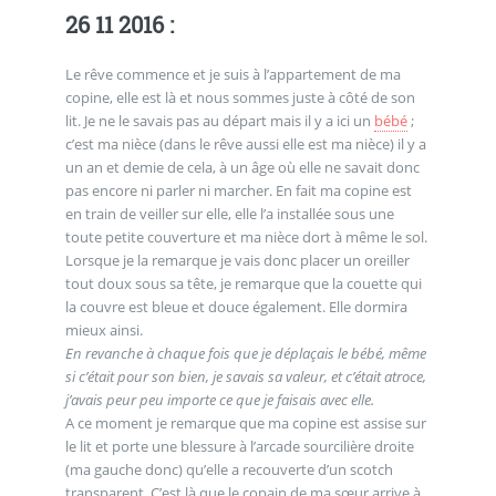
26 11 2016 :
Le rêve commence et je suis à l’appartement de ma
copine, elle est là et nous sommes juste à côté de son
lit. Je ne le savais pas au départ mais il y a ici un
bébé
;
c’est ma nièce (dans le rêve aussi elle est ma nièce) il y a
un an et demie de cela, à un âge où elle ne savait donc
pas encore ni parler ni marcher. En fait ma copine est
en train de veiller sur elle, elle l’a installée sous une
toute petite couverture et ma nièce dort à même le sol.
Lorsque je la remarque je vais donc placer un oreiller
tout doux sous sa tête, je remarque que la couette qui
la couvre est bleue et douce également. Elle dormira
mieux ainsi.
En revanche à chaque fois que je déplaçais le bébé, même
si c’était pour son bien, je savais sa valeur, et c’était atroce,
j’avais peur peu importe ce que je faisais avec elle.
A ce moment je remarque que ma copine est assise sur
le lit et porte une blessure à l’arcade sourcilière droite
(ma gauche donc) qu’elle a recouverte d’un scotch
transparent. C’est là que le copain de ma sœur arrive à