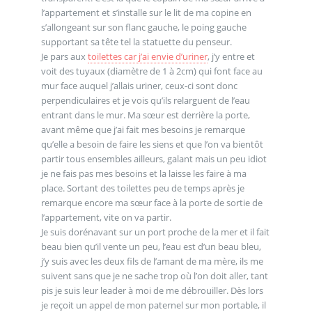
l’appartement et s’installe sur le lit de ma copine en
s’allongeant sur son flanc gauche, le poing gauche
supportant sa tête tel la statuette du penseur.
Je pars aux
toilettes car j’ai envie d’uriner
, j’y entre et
voit des tuyaux (diamètre de 1 à 2cm) qui font face au
mur face auquel j’allais uriner, ceux-ci sont donc
perpendiculaires et je vois qu’ils relarguent de l’eau
entrant dans le mur. Ma sœur est derrière la porte,
avant même que j’ai fait mes besoins je remarque
qu’elle a besoin de faire les siens et que l’on va bientôt
partir tous ensembles ailleurs, galant mais un peu idiot
je ne fais pas mes besoins et la laisse les faire à ma
place. Sortant des toilettes peu de temps après je
remarque encore ma sœur face à la porte de sortie de
l’appartement, vite on va partir.
Je suis dorénavant sur un port proche de la mer et il fait
beau bien qu’il vente un peu, l’eau est d’un beau bleu,
j’y suis avec les deux fils de l’amant de ma mère, ils me
suivent sans que je ne sache trop où l’on doit aller, tant
pis je suis leur leader à moi de me débrouiller. Dès lors
je reçoit un appel de mon paternel sur mon portable, il