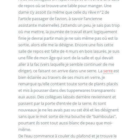
de repos où se trouve une table pour manger. Une
dame s’y assoit (la même que celle du rêve n°2 de
l’article passager de l’avion, à savoir l’ancienne
assistante maternelle). J’attends un peu, je sais pas trop
où me mettre, la journée de travail étant logiquement
finie je devrai partir mais je ne sais même pas où est la
sortie, alors elle me la désigne. Encore une fois cette
salle de repos est faîte de 4 murs en bois lasurés. Je suis
une fille de mon âge qui sort de la salle et qui devait
aller à la fac (vers laquelle je semble continuer de me
diriger), ce faisant on arrive dans une serre. La
serre
est
bien éclairée au travers de ses murs en verre, je
remarque qu’elle contient toute sorte de plants placés
et mis à pousser dans des tupperwares transparents
eux aussi. Des collègues laissés derrière reviennent et
passent par la porte d’entrée de la serre, ils sont
nouveaux je ne les avais pas vu cet été et les désignent
sans que le mot sorte de ma bouche de "bamboulas",
pourtant ils sont tout aussi blanc de peau que moi-
même.
De l’eau commence à couler du plafond et je trouve le