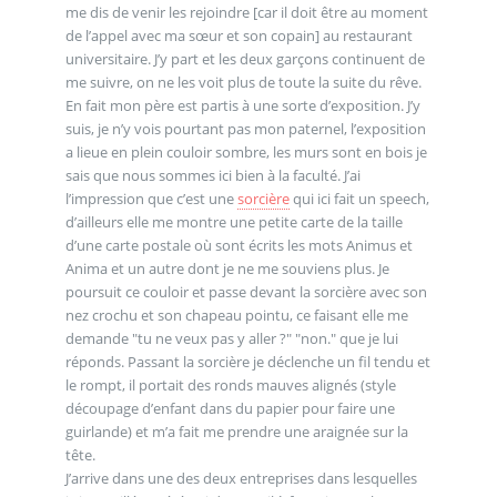
me dis de venir les rejoindre [car il doit être au moment
de l’appel avec ma sœur et son copain] au restaurant
universitaire. J’y part et les deux garçons continuent de
me suivre, on ne les voit plus de toute la suite du rêve.
En fait mon père est partis à une sorte d’exposition. J’y
suis, je n’y vois pourtant pas mon paternel, l’exposition
a lieue en plein couloir sombre, les murs sont en bois je
sais que nous sommes ici bien à la faculté. J’ai
l’impression que c’est une
sorcière
qui ici fait un speech,
d’ailleurs elle me montre une petite carte de la taille
d’une carte postale où sont écrits les mots Animus et
Anima et un autre dont je ne me souviens plus. Je
poursuit ce couloir et passe devant la sorcière avec son
nez crochu et son chapeau pointu, ce faisant elle me
demande "tu ne veux pas y aller ?" "non." que je lui
réponds. Passant la sorcière je déclenche un fil tendu et
le rompt, il portait des ronds mauves alignés (style
découpage d’enfant dans du papier pour faire une
guirlande) et m’a fait me prendre une araignée sur la
tête.
J’arrive dans une des deux entreprises dans lesquelles