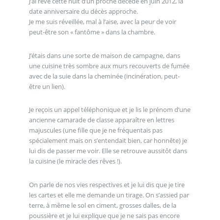
J’ai rêvé cette nuit d’un proche décédé en juin 2012, la
date anniversaire du décès approche.
Je me suis réveillée, mal à l’aise, avec la peur de voir
peut-être son « fantôme » dans la chambre.
J’étais dans une sorte de maison de campagne, dans
une cuisine très sombre aux murs recouverts de fumée
avec de la suie dans la cheminée (incinération, peut-
être un lien).
Je reçois un appel téléphonique et je lis le prénom d’une
ancienne camarade de classe apparaître en lettres
majuscules (une fille que je ne fréquentais pas
spécialement mais on s’entendait bien, car honnête) je
lui dis de passer me voir. Elle se retrouve aussitôt dans
la cuisine (le miracle des rêves !).
On parle de nos vies respectives et je lui dis que je tire
les cartes et elle me demande un tirage. On s’assied par
terre, à même le sol en ciment, grosses dalles, de la
poussière et je lui explique que je ne sais pas encore