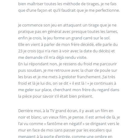
bien maîtriser toutes les méthode de tirages, je ne fais
que d’une façon et qu’il faudrait que je me perfectionne.
Je commence son jeu en attaquant un tirage que je ne
pratique pas en général avec presque toutes les lames,
enfin je crois, le jeu forme un grand carré sur le sol.
Elle en vient à parler de mon frère décédé, elle parle du
23 je crois (qui n’a rien à voir avec la date du décès) et
me demande s’il m’a déjà rendu visite.
En lui répondant non, je ressens du froid me parcourir
puis soudain, je me retrouve avec la chair de poule sur
les bras et je me mets à greloter franchement. J’ai très
froid et là je lui dis, on se dit « il est là ! » je continuais à
me geler sur place, cherchant mon frère du regard dans
la pièce pour savoir s’il était bien présent.
Derrière moi, à la TV grand écran, il y avait un film en
noir et blanc, un vieux film, je pense. Il est arrivé de là, je
l’ai vu comme « fantôme en négatif » se dirigeant vers le
mur en face de moi sans passer par les escaliers qui
menaient à la porte d’entrée, comme une ombre en