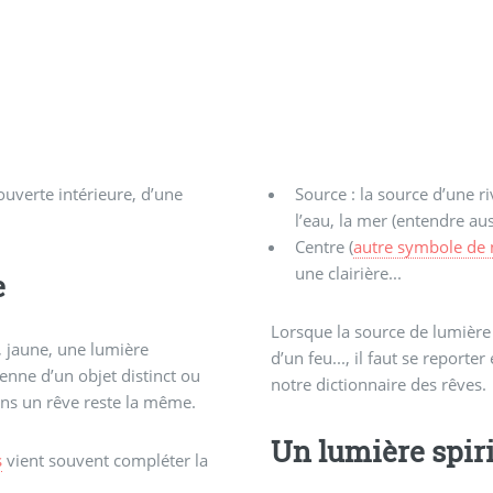
uverte intérieure, d’une
Source : la source d’une rivière par exemple, la fontaine, où plus généralement
l’eau, la mer (entendre au
Centre (
autre symbole de 
une clairière...
e
Lorsque la source de lumière e
, jaune, une lumière
d’un feu..., il faut se repor
enne d’un objet distinct ou
notre dictionnaire des rêves.
dans un rêve reste la même.
Un lumière spiri
s
vient souvent compléter la