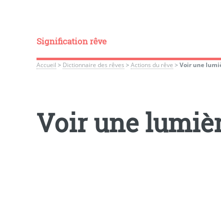
Signification rêve
Accueil
>
Dictionnaire des rêves
>
Actions du rêve
>
Voir une lumi
Voir une lumiè