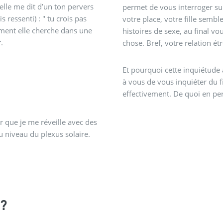
à elle me dit d’un ton pervers
permet de vous interroger sur 
 ressenti) : " tu crois pas
votre place, votre fille semb
oment elle cherche dans une
histoires de sexe, au final v
.
chose. Bref, votre relation ét
Et pourquoi cette inquiétude a
à vous de vous inquiéter du fi
effectivement. De quoi en per
ur que je me réveille avec des
u niveau du plexus solaire.
?