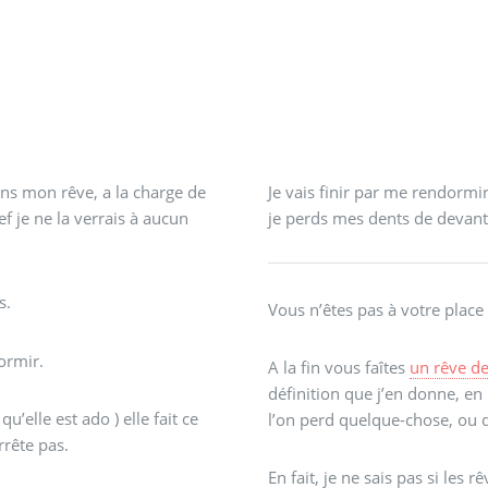
ans mon rêve, a la charge de
Je vais finir par me rendormi
ef je ne la verrais à aucun
je perds mes dents de devant
s.
Vous n’êtes pas à votre place
ormir.
A la fin vous faîtes
un rêve de
définition que j’en donne, en 
u’elle est ado ) elle fait ce
l’on perd quelque-chose, ou q
rrête pas.
En fait, je ne sais pas si les 