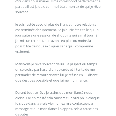
d’ici 2 ans nous marier. Il me correspond parfaitement a
part qu’il est jaloux, comme l était mon ex de qui je rêve
souvent.
Je suis restée avec lui plus de 3 ans et notre relation s
est terminée abruptement. Sa jalousie était telle qu un
jour suite a une session de shopping qui a mal tourné
j’ai mis un terme. Nous avons eu plus ou moins la
possibilité de nous expliquer sans qu il comprenne
vraiment.
Mais voila je rêve souvent de lui. La plupart du temps,
on se croise par hasard on bavarde et il tente de me
persuader de retourner avec lui. Je refuse en lui disant
que c’est pas possible et que j’aime mon fiancé.
Durant tout ce rêve je crains que mon fiancé nous
croise. Car en réalité cela causerait un vrai pb. A chaque
fois que dans la vraie vie mon ex m a contactée par
message et que mon fiancé l a appris, cela a causé des
disputes.