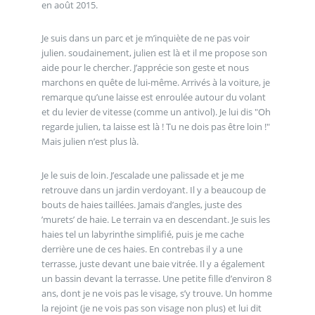
en août 2015.
Je suis dans un parc et je m’inquiète de ne pas voir
julien. soudainement, julien est là et il me propose son
aide pour le chercher. J’apprécie son geste et nous
marchons en quête de lui-même. Arrivés à la voiture, je
remarque qu’une laisse est enroulée autour du volant
et du levier de vitesse (comme un antivol). Je lui dis "Oh
regarde julien, ta laisse est là ! Tu ne dois pas être loin !"
Mais julien n’est plus là.
Je le suis de loin. J’escalade une palissade et je me
retrouve dans un jardin verdoyant. Il y a beaucoup de
bouts de haies taillées. Jamais d’angles, juste des
’murets’ de haie. Le terrain va en descendant. Je suis les
haies tel un labyrinthe simplifié, puis je me cache
derrière une de ces haies. En contrebas il y a une
terrasse, juste devant une baie vitrée. Il y a également
un bassin devant la terrasse. Une petite fille d’environ 8
ans, dont je ne vois pas le visage, s’y trouve. Un homme
la rejoint (je ne vois pas son visage non plus) et lui dit