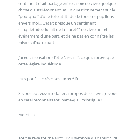
sentiment était partagé entre la joie de vivre quelque
chose d’aussi étonnant, et un questionnement sur le
"pourquoi" d’une telle attitude de tous ces papillons
envers moi... C’était presque un sentiment
d’inquiétude, du fait de la "rareté" de vivre un tel
événement d’une part, et de ne pas en connaître les
raisons d’autre part.
J’ai eu la sensation d’être "assailli", ce qui a provoqué
cette légère inquiétude.
Puis pouf... Le rêve s’est arrêté là...
Si vous pouviez m’éclairer à propos de ce rêve, je vous
en serai reconnaissant, parce-qu’il m’intrigue !
Merci ! :-)
Tout le rêve tourne autour du symbole du papillon, qui