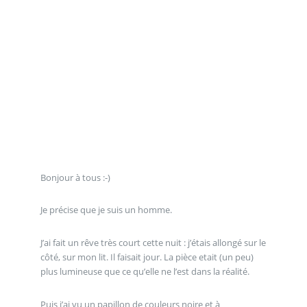
Bonjour à tous :-)
Je précise que je suis un homme.
J’ai fait un rêve très court cette nuit : j’étais allongé sur le
côté, sur mon lit. Il faisait jour. La pièce etait (un peu)
plus lumineuse que ce qu’elle ne l’est dans la réalité.
Puis j’ai vu un papillon de couleurs noire et à