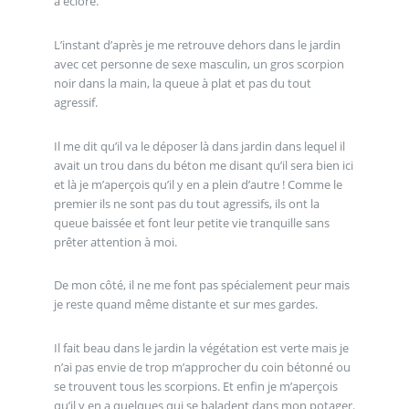
à éclore.
L’instant d’après je me retrouve dehors dans le jardin
avec cet personne de sexe masculin, un gros scorpion
noir dans la main, la queue à plat et pas du tout
agressif.
Il me dit qu’il va le déposer là dans jardin dans lequel il
avait un trou dans du béton me disant qu’il sera bien ici
et là je m’aperçois qu’il y en a plein d’autre ! Comme le
premier ils ne sont pas du tout agressifs, ils ont la
queue baissée et font leur petite vie tranquille sans
prêter attention à moi.
De mon côté, il ne me font pas spécialement peur mais
je reste quand même distante et sur mes gardes.
Il fait beau dans le jardin la végétation est verte mais je
n’ai pas envie de trop m’approcher du coin bétonné ou
se trouvent tous les scorpions. Et enfin je m’aperçois
qu’il y en a quelques qui se baladent dans mon potager.