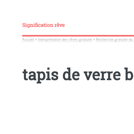
Signification rêve
Accueil
>
Interprétation des rêves gratuite
>
Recherche gratuite du 
tapis de verre b