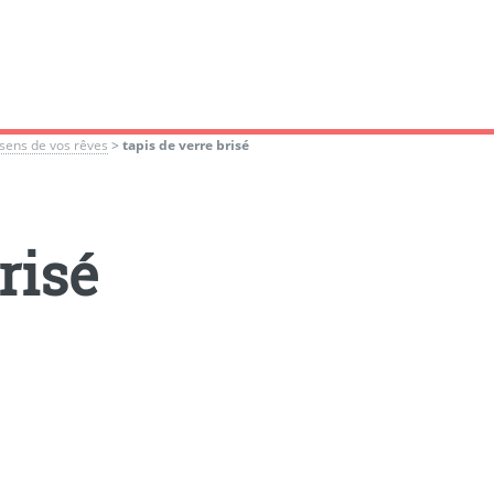
sens de vos rêves
>
tapis de verre brisé
risé