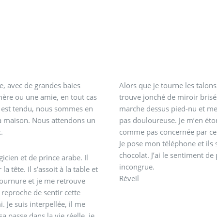
e, avec de grandes baies
Alors que je tourne les talon
ère ou une amie, en tout cas
trouve jonché de miroir brisés
marche dessus pied-nu et me f
la maison. Nous attendons un
pas douloureuse. Je m’en étonn
.
comme pas concernée par ce
Je pose mon téléphone et ils
chocolat. J’ai le sentiment de
cien et de prince arabe. Il
incongrue.
tête. Il s’assoit à la table et
Réveil
ournure et je me retrouve
 reproche de sentir cette
 Je suis interpellée, il me
passe dans la vie réelle. je