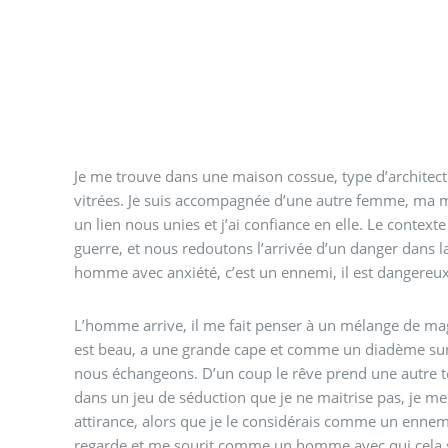
Je me trouve dans une maison cossue, type d’architect
vitrées. Je suis accompagnée d’une autre femme, ma m
un lien nous unies et j’ai confiance en elle. Le contexte est tendu, nous sommes en
guerre, et nous redoutons l’arrivée d’un danger dans 
homme avec anxiété, c’est un ennemi, il est dangereux
L’homme arrive, il me fait penser à un mélange de magi
est beau, a une grande cape et comme un diadème sur la 
nous échangeons. D’un coup le rêve prend une autre t
dans un jeu de séduction que je ne maitrise pas, je me
attirance, alors que je le considérais comme un ennemi.
regarde et me sourit comme un homme avec qui cela sa 