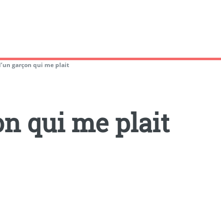
’un garçon qui me plait
n qui me plait