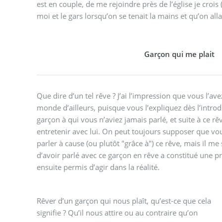
est en couple, de me rejoindre près de l’église je crois (j
moi et le gars lorsqu’on se tenait la mains et qu’on all
Garçon qui me plait
Que dire d’un tel rêve ? J’ai l’impression que vous l’av
monde d’ailleurs, puisque vous l’expliquez dès l’introd
garçon à qui vous n’aviez jamais parlé, et suite à ce r
entretenir avec lui. On peut toujours supposer que v
parler à cause (ou plutôt "grâce à") ce rêve, mais il m
d’avoir parlé avec ce garçon en rêve a constitué une 
ensuite permis d’agir dans la réalité.
Rêver d’un garçon qui nous plaît, qu’est-ce que cela
l’utilise comme personnage dans nos reves pour dire
signifie ? Qu’il nous attire ou au contraire qu’on