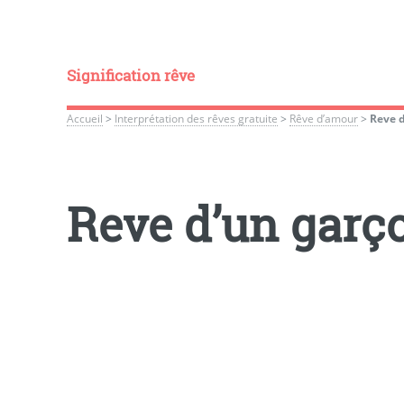
Signification rêve
Accueil
>
Interprétation des rêves gratuite
>
Rêve d’amour
>
Reve d
Reve d’un garço