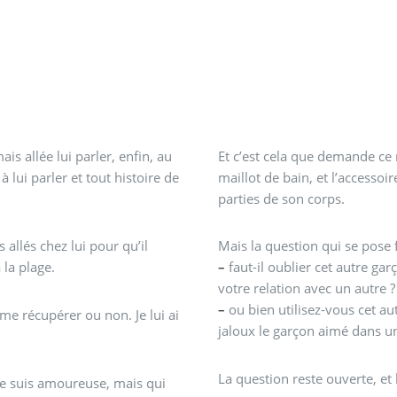
ais allée lui parler, enfin, au
Et c’est cela que demande ce 
 lui parler et tout histoire de
maillot de bain, et l’accessoi
parties de son corps.
allés chez lui pour qu’il
Mais la question qui se pose 
 la plage.
–
faut-il oublier cet autre ga
votre relation avec un autre 
–
ou bien utilisez-vous cet a
me récupérer ou non. Je lui ai
jaloux le garçon aimé dans un
La question reste ouverte, et 
 je suis amoureuse, mais qui