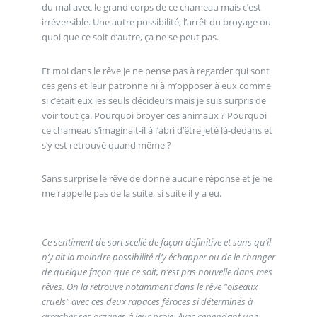
du mal avec le grand corps de ce chameau mais c’est
irréversible. Une autre possibilité, l’arrêt du broyage ou
quoi que ce soit d’autre, ça ne se peut pas.
Et moi dans le rêve je ne pense pas à regarder qui sont
ces gens et leur patronne ni à m’opposer à eux comme
si c’était eux les seuls décideurs mais je suis surpris de
voir tout ça. Pourquoi broyer ces animaux ? Pourquoi
ce chameau s’imaginait-il à l’abri d’être jeté là-dedans et
s’y est retrouvé quand même ?
Sans surprise le rêve de donne aucune réponse et je ne
me rappelle pas de la suite, si suite il y a eu.
Ce sentiment de sort scellé de façon définitive et sans qu’il
n’y ait la moindre possibilité d’y échapper ou de le changer
de quelque façon que ce soit, n’est pas nouvelle dans mes
rêves. On la retrouve notamment dans le rêve "oiseaux
cruels" avec ces deux rapaces féroces si déterminés à
arracher ses organes à leur proie. Avec cependant une