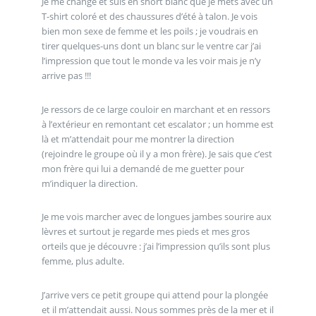
Je me change et suis en short blanc que je mets avec un
T-shirt coloré et des chaussures d’été à talon. Je vois
bien mon sexe de femme et les poils ; je voudrais en
tirer quelques-uns dont un blanc sur le ventre car j’ai
l’impression que tout le monde va les voir mais je n’y
arrive pas !!!
Je ressors de ce large couloir en marchant et en ressors
à l’extérieur en remontant cet escalator ; un homme est
là et m’attendait pour me montrer la direction
(rejoindre le groupe où il y a mon frère). Je sais que c’est
mon frère qui lui a demandé de me guetter pour
m’indiquer la direction.
Je me vois marcher avec de longues jambes sourire aux
lèvres et surtout je regarde mes pieds et mes gros
orteils que je découvre : j’ai l’impression qu’ils sont plus
femme, plus adulte.
J’arrive vers ce petit groupe qui attend pour la plongée
et il m’attendait aussi. Nous sommes près de la mer et il