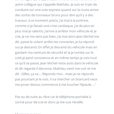
autre collègue qui s’appelle Mathieu. Je suis en train de
conduire sur une voie express quand sur la route arrive
des sortes de tonneaux bruns pour dire qu’il y a des
travaux, à ce moment précis, j’ai mal à la poitrine,
comme si je faisais une crise cardiaque, j’ai de plus en
plus mal je ralentis, j’arrive à arrêter mon véhicule et je
crie, je ne me sens pas bien, j’ai mal alors Jean Michel me
dit, passe le volant arrête tes conneries, je lui répond
oui je descend. En effet je descend du véhicule mais en
gardant ma ceinture de sécurité et la je tombe sur le
coté je perd conscience et en même temps je vois tout
ce qu’il se passe, Jean Michel reste assis dans le véhicule
et dit regarde il déconne, Mathieu vient me voir et me
dit : Gilles, ça va.... Réponds moi... mais je ne réponds
pas pourtant je le vois. Il va chercher un brancard veux
me poser dessus commence à me toucher l’épaule....."
Pas eu de suite au rêve car le téléphone portable à
sonné pour de vrai et donc je me suis réveillé.