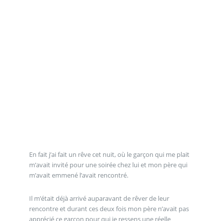
En fait j’ai fait un rêve cet nuit, où le garçon qui me plait
m’avait invité pour une soirée chez lui et mon père qui
m’avait emmené l’avait rencontré.
Il m’était déjà arrivé auparavant de rêver de leur
rencontre et durant ces deux fois mon père n’avait pas
apprécié ce garçon pour qui je ressens une réelle