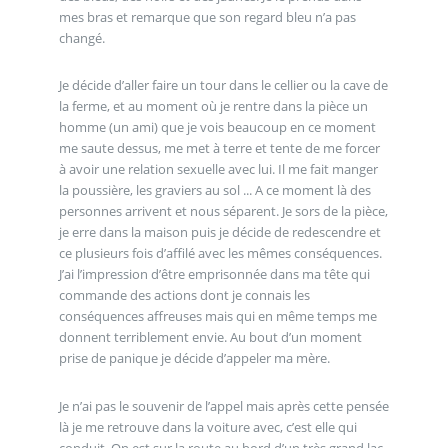
mes bras et remarque que son regard bleu n’a pas
changé.
Je décide d’aller faire un tour dans le cellier ou la cave de
la ferme, et au moment où je rentre dans la pièce un
homme (un ami) que je vois beaucoup en ce moment
me saute dessus, me met à terre et tente de me forcer
à avoir une relation sexuelle avec lui. Il me fait manger
la poussière, les graviers au sol ... A ce moment là des
personnes arrivent et nous séparent. Je sors de la pièce,
je erre dans la maison puis je décide de redescendre et
ce plusieurs fois d’affilé avec les mêmes conséquences.
J’ai l’impression d’être emprisonnée dans ma tête qui
commande des actions dont je connais les
conséquences affreuses mais qui en même temps me
donnent terriblement envie. Au bout d’un moment
prise de panique je décide d’appeler ma mère.
Je n’ai pas le souvenir de l’appel mais après cette pensée
là je me retrouve dans la voiture avec, c’est elle qui
conduit. On est sur la route au bord d’un très grand lac.