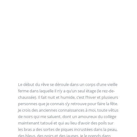
Le début du rêve se déroule dans un corps d’une vieille
ferme dans laquelle il n’y a qu’un seul étage (le rez-de-
chaussée). Il fait nuit et humide, c’est l’hiver et plusieurs
personnes que je connais s’y retrouve pour faire la fête.
Je crois des anciennes connaissances à moi, toute vêtus
de noirs qui me saluent, dont un amoureux du collège
maintenant tatoué et qui au lieu d’avoir des poils sur
les bras a des sortes de piques incrustées dans la peau,
des bleus, des noirs et des jaunes. Je le prends dans