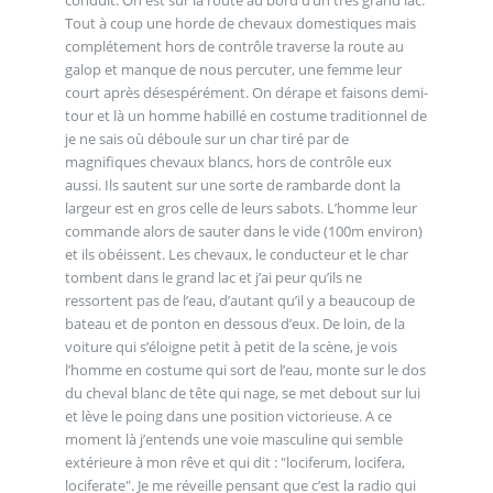
Tout à coup une horde de chevaux domestiques mais
complétement hors de contrôle traverse la route au
galop et manque de nous percuter, une femme leur
court après désespérément. On dérape et faisons demi-
tour et là un homme habillé en costume traditionnel de
je ne sais où déboule sur un char tiré par de
magnifiques chevaux blancs, hors de contrôle eux
aussi. Ils sautent sur une sorte de rambarde dont la
largeur est en gros celle de leurs sabots. L’homme leur
commande alors de sauter dans le vide (100m environ)
et ils obéissent. Les chevaux, le conducteur et le char
tombent dans le grand lac et j’ai peur qu’ils ne
ressortent pas de l’eau, d’autant qu’il y a beaucoup de
bateau et de ponton en dessous d’eux. De loin, de la
voiture qui s’éloigne petit à petit de la scène, je vois
l’homme en costume qui sort de l’eau, monte sur le dos
du cheval blanc de tête qui nage, se met debout sur lui
et lève le poing dans une position victorieuse. A ce
moment là j’entends une voie masculine qui semble
extérieure à mon rêve et qui dit : "lociferum, locifera,
lociferate". Je me réveille pensant que c’est la radio qui