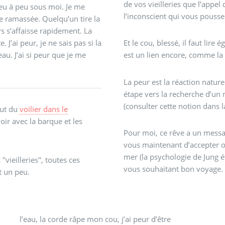
de vos vieilleries que l’appel
 peu à peu sous moi. Je me
l’inconscient qui vous pouss
e ramassée. Quelqu’un tire la
rs s’affaisse rapidement. La
J’ai peur, je ne sais pas si la
Et le cou, blessé, il faut lire
au. J’ai si peur que je me
est un lien encore, comme la c
La peur est la réaction natur
étape vers la recherche d’un
(consulter cette notion dans la
out du
voilier dans le
voir avec la barque et les
Pour moi, ce rêve a un message
vous maintenant d’accepter ou
mer (la psychologie de Jung é
vieilleries", toutes ces
vous souhaitant bon voyage.
t un peu.