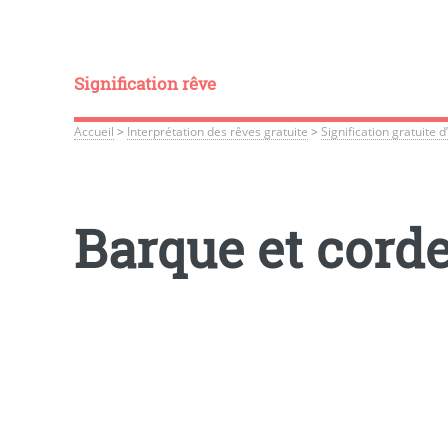
Signification rêve
Accueil
>
Interprétation des rêves gratuite
>
Signification gratuite
Barque et cord