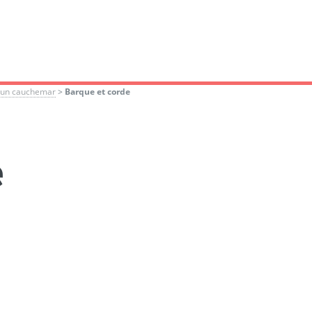
 d’un cauchemar
>
Barque et corde
e