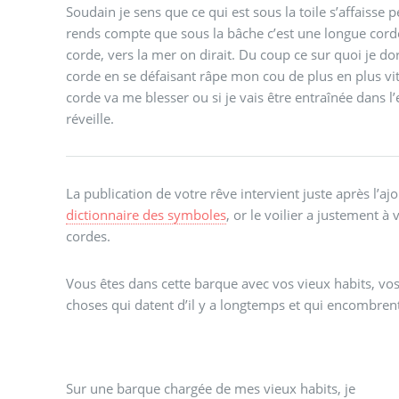
Soudain je sens que ce qui est sous la toile s’affaisse
rends compte que sous la bâche c’est une longue cord
corde, vers la mer on dirait. Du coup ce sur quoi je do
corde en se défaisant râpe mon cou de plus en plus vite. 
corde va me blesser ou si je vais être entraînée dans l’e
réveille.
La publication de votre rêve intervient juste après l’aj
dictionnaire des symboles
, or le voilier a justement à 
cordes.
Vous êtes dans cette barque avec vos vieux habits, vos "
choses qui datent d’il y a longtemps et qui encombren
Sur une barque chargée de mes vieux habits, je
l’eau, la corde râpe mon cou, j’ai peur d’être