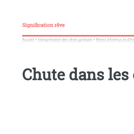
Signification rêve
Accueil
>
Interprétation des rêves gratuite
>
Rêves d’Animus et d’A
Chute dans les 