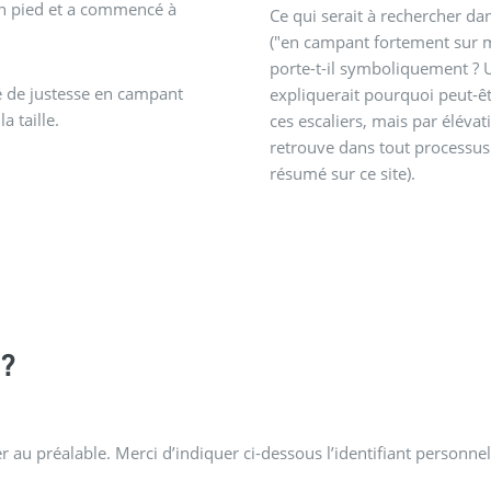
on pied et a commencé à
Ce qui serait à rechercher da
("en campant fortement sur 
porte-t-il symboliquement ? Un
apé de justesse en campant
expliquerait pourquoi peut-êt
a taille.
ces escaliers, mais par élévat
retrouve dans tout processus 
résumé sur ce site).
?
 au préalable. Merci d’indiquer ci-dessous l’identifiant personnel 