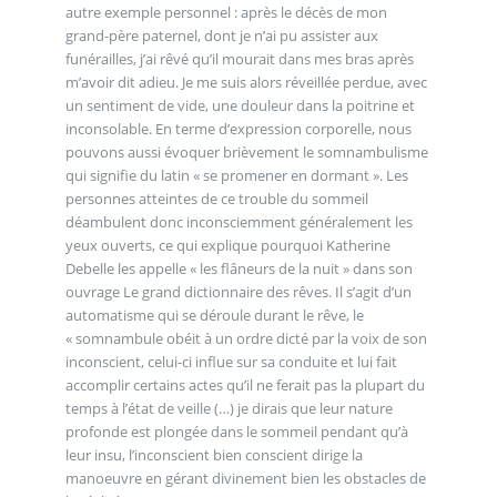
autre exemple personnel : après le décès de mon
grand-père paternel, dont je n’ai pu assister aux
funérailles, j’ai rêvé qu’il mourait dans mes bras après
m’avoir dit adieu. Je me suis alors réveillée perdue, avec
un sentiment de vide, une douleur dans la poitrine et
inconsolable. En terme d’expression corporelle, nous
pouvons aussi évoquer brièvement le somnambulisme
qui signifie du latin « se promener en dormant ». Les
personnes atteintes de ce trouble du sommeil
déambulent donc inconsciemment généralement les
yeux ouverts, ce qui explique pourquoi Katherine
Debelle les appelle « les flâneurs de la nuit » dans son
ouvrage Le grand dictionnaire des rêves. Il s’agit d’un
automatisme qui se déroule durant le rêve, le
« somnambule obéit à un ordre dicté par la voix de son
inconscient, celui-ci influe sur sa conduite et lui fait
accomplir certains actes qu’il ne ferait pas la plupart du
temps à l’état de veille (…) je dirais que leur nature
profonde est plongée dans le sommeil pendant qu’à
leur insu, l’inconscient bien conscient dirige la
manoeuvre en gérant divinement bien les obstacles de