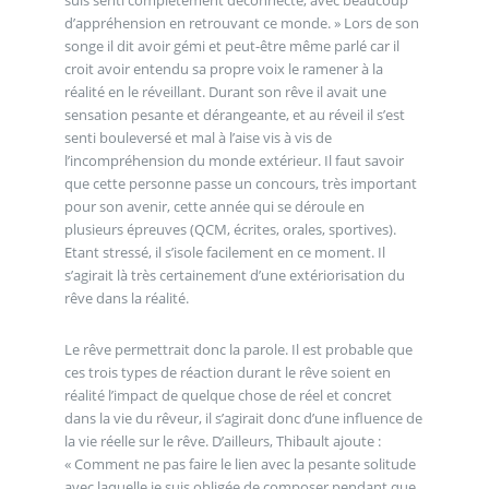
d’appréhension en retrouvant ce monde. » Lors de son
songe il dit avoir gémi et peut-être même parlé car il
croit avoir entendu sa propre voix le ramener à la
réalité en le réveillant. Durant son rêve il avait une
sensation pesante et dérangeante, et au réveil il s’est
senti bouleversé et mal à l’aise vis à vis de
l’incompréhension du monde extérieur. Il faut savoir
que cette personne passe un concours, très important
pour son avenir, cette année qui se déroule en
plusieurs épreuves (QCM, écrites, orales, sportives).
Etant stressé, il s’isole facilement en ce moment. Il
s’agirait là très certainement d’une extériorisation du
rêve dans la réalité.
Le rêve permettrait donc la parole. Il est probable que
ces trois types de réaction durant le rêve soient en
réalité l’impact de quelque chose de réel et concret
dans la vie du rêveur, il s’agirait donc d’une influence de
la vie réelle sur le rêve. D’ailleurs, Thibault ajoute :
« Comment ne pas faire le lien avec la pesante solitude
avec laquelle je suis obligée de composer pendant que