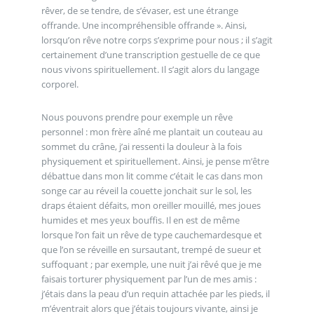
rêver, de se tendre, de s’évaser, est une étrange
offrande. Une incompréhensible offrande ». Ainsi,
lorsqu’on rêve notre corps s’exprime pour nous ; il s’agit
certainement d’une transcription gestuelle de ce que
nous vivons spirituellement. Il s’agit alors du langage
corporel.
Nous pouvons prendre pour exemple un rêve
personnel : mon frère aîné me plantait un couteau au
sommet du crâne, j’ai ressenti la douleur à la fois
physiquement et spirituellement. Ainsi, je pense m’être
débattue dans mon lit comme c’était le cas dans mon
songe car au réveil la couette jonchait sur le sol, les
draps étaient défaits, mon oreiller mouillé, mes joues
humides et mes yeux bouffis. Il en est de même
lorsque l’on fait un rêve de type cauchemardesque et
que l’on se réveille en sursautant, trempé de sueur et
suffoquant ; par exemple, une nuit j’ai rêvé que je me
faisais torturer physiquement par l’un de mes amis :
j’étais dans la peau d’un requin attachée par les pieds, il
m’éventrait alors que j’étais toujours vivante, ainsi je