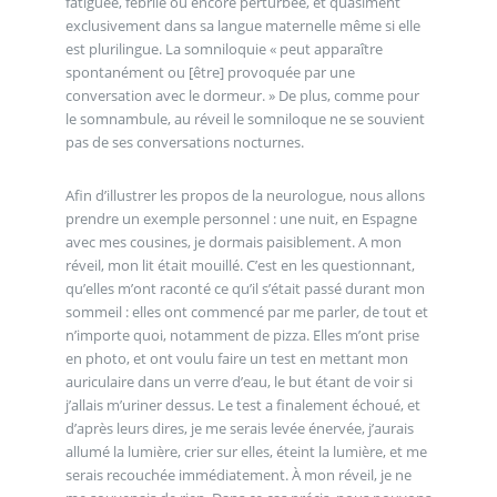
fatiguée, fébrile ou encore perturbée, et quasiment
exclusivement dans sa langue maternelle même si elle
est plurilingue. La somniloquie « peut apparaître
spontanément ou [être] provoquée par une
conversation avec le dormeur. » De plus, comme pour
le somnambule, au réveil le somniloque ne se souvient
pas de ses conversations nocturnes.
Afin d’illustrer les propos de la neurologue, nous allons
prendre un exemple personnel : une nuit, en Espagne
avec mes cousines, je dormais paisiblement. A mon
réveil, mon lit était mouillé. C’est en les questionnant,
qu’elles m’ont raconté ce qu’il s’était passé durant mon
sommeil : elles ont commencé par me parler, de tout et
n’importe quoi, notamment de pizza. Elles m’ont prise
en photo, et ont voulu faire un test en mettant mon
auriculaire dans un verre d’eau, le but étant de voir si
j’allais m’uriner dessus. Le test a finalement échoué, et
d’après leurs dires, je me serais levée énervée, j’aurais
allumé la lumière, crier sur elles, éteint la lumière, et me
serais recouchée immédiatement. À mon réveil, je ne