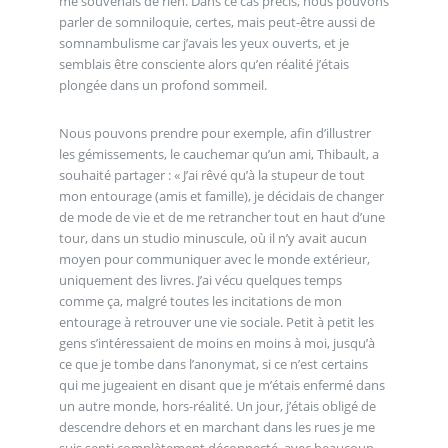
me souvenais de rien. Dans ce cas précis, nous pouvons
parler de somniloquie, certes, mais peut-être aussi de
somnambulisme car j’avais les yeux ouverts, et je
semblais être consciente alors qu’en réalité j’étais
plongée dans un profond sommeil.
Nous pouvons prendre pour exemple, afin d’illustrer
les gémissements, le cauchemar qu’un ami, Thibault, a
souhaité partager : « J’ai rêvé qu’à la stupeur de tout
mon entourage (amis et famille), je décidais de changer
de mode de vie et de me retrancher tout en haut d’une
tour, dans un studio minuscule, où il n’y avait aucun
moyen pour communiquer avec le monde extérieur,
uniquement des livres. J’ai vécu quelques temps
comme ça, malgré toutes les incitations de mon
entourage à retrouver une vie sociale. Petit à petit les
gens s’intéressaient de moins en moins à moi, jusqu’à
ce que je tombe dans l’anonymat, si ce n’est certains
qui me jugeaient en disant que je m’étais enfermé dans
un autre monde, hors-réalité. Un jour, j’étais obligé de
descendre dehors et en marchant dans les rues je me
suis senti complètement déconnecté, avec beaucoup