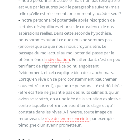
–
notre personnalité actuelle, mais non pas telle qu’elle
est vue par les autres (voir le paragraphe suivant) mais
telle qu’elle est réellement, or comment y accéder seul ?
–
notre personnalité potentielle après résorption de
certains déséquilibres et prise de conscience de nos
aspirations réelles. Dans cette seconde hypothèse,
nous sommes autant ce que nous ne sommes pas
(encore) que ce que nous nous croyons être. Le
passage du moi actuel au moi potentiel passe par le
phénomène d’
individuation
. En attendant, c’est un peu
terrifiant de s’ignorer à ce point, angoissant
évidemment, et cela explique bien des cauchemars.
Lorsqu’en rêve on se perd constamment (cauchemar
souvent récurrent), que notre personnalité est déchirée
(être écartelé ne garantie pas des nuits calmes !), qu’un
avion se scratch, on a une idée de la situation explosive
contre laquelle notre inconscient tente d’agir et qu’il
constate dans les rêves. A l’inverse, toute image de
renouveau, le
rêve de femme enceinte
par exemple,
témoigne d’un avenir prometteur.