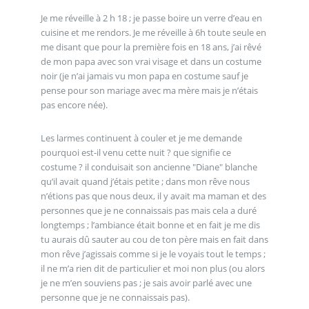
Je me réveille à 2 h 18 ; je passe boire un verre d’eau en
cuisine et me rendors. Je me réveille à 6h toute seule en
me disant que pour la première fois en 18 ans, j’ai rêvé
de mon papa avec son vrai visage et dans un costume
noir (je n’ai jamais vu mon papa en costume sauf je
pense pour son mariage avec ma mère mais je n’étais
pas encore née).
Les larmes continuent à couler et je me demande
pourquoi est-il venu cette nuit ? que signifie ce
costume ? il conduisait son ancienne "Diane" blanche
qu’il avait quand j’étais petite ; dans mon rêve nous
n’étions pas que nous deux, il y avait ma maman et des
personnes que je ne connaissais pas mais cela a duré
longtemps ; l’ambiance était bonne et en fait je me dis
tu aurais dû sauter au cou de ton père mais en fait dans
mon rêve j’agissais comme si je le voyais tout le temps ;
il ne m’a rien dit de particulier et moi non plus (ou alors
je ne m’en souviens pas ; je sais avoir parlé avec une
personne que je ne connaissais pas).