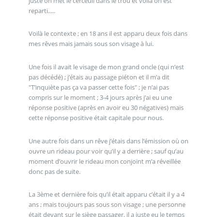
juste on met le cerceuil dans le trou et voilà on est
reparti.....
Voilà le contexte ; en 18 ans il est apparu deux fois dans
mes rêves mais jamais sous son visage à lui.
Une fois il avait le visage de mon grand oncle (qui n’est
pas décédé) ; j’étais au passage piéton et il m’a dit
"T’inquiète pas ça va passer cette fois" ; je n’ai pas
compris sur le moment ; 3-4 jours après j’ai eu une
réponse positive (après en avoir eu 30 négatives) mais
cette réponse positive était capitale pour nous.
Une autre fois dans un rêve j’étais dans l’émission où on
ouvre un rideau pour voir qu’il y a derrière ; sauf qu’au
moment d’ouvrir le rideau mon conjoint m’a réveillée
donc pas de suite.
La 3ème et dernière fois qu’il était apparu c’était il y a 4
ans ; mais toujours pas sous son visage ; une personne
était devant sur le siège passager, il a juste eu le temps