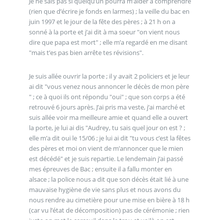
Je ne sais pas si quelqu’un pourra m’aider à comprendre
(rien que d’écrire je fonds en larmes) ; la veille du bac en
juin 1997 et le jour de la fête des pères ; à 21 h on a
sonné à la porte et j’ai dit à ma soeur "on vient nous
dire que papa est mort" ; elle m’a regardé en me disant
"mais t’es pas bien arrête tes révisions".
Je suis allée ouvrir la porte ; il y avait 2 policiers et je leur
ai dit "vous venez nous annoncer le décès de mon père
" ; ce à quoi ils ont répondu "oui" ; que son corps a été
retrouvé 6 jours après. J’ai pris ma veste, j’ai marché et
suis allée voir ma meilleure amie et quand elle a ouvert
la porte, je lui ai dis "Audrey, tu sais quel jour on est ? ;
elle m’a dit oui le 15/06 ; je lui ai dit "tu vous c’est la fêtes
des pères et moi on vient de m’annoncer que le mien
est décédé" et je suis repartie. Le lendemain j’ai passé
mes épreuves de Bac ; ensuite il a fallu monter en
alsace ; la police nous a dit que son décès était lié à une
mauvaise hygiène de vie sans plus et nous avons du
nous rendre au cimetière pour une mise en bière à 18 h
(car vu l’état de décomposition) pas de cérémonie ; rien