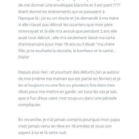
de me donner une enveloppe blanche et il est parti ????
étant donné les événements qui se passaient à
l’époque là ; j’ai eu un doute et j’ai demandé à ma mère
si elle n’avait pas détruit les courriers que mon père
m’envoyait et là elle m’a avoué que pendant 2 ans elle
avait tout détruit ; elle m’a seulement laissé ma carte
d’anniversaire pour mes 18 ans ou il disait "ma chère
fille, je te souhaite la réussite, le bonheur et la santé...
PAPA"
Depuis plus rien ; et pourtant des défunts j’en ai autour
de moi (même ma maman qui est partie en février) et je
les ai toujours vu une fois ou plusieurs fois dans mes
rêves pour me mettre en garde ; en tous les cas je sais
que si l’un d’eux vient c’est toujours dans une période
compliquée.
En revanche, je n’ai jamais compris pourquoi mon papa
n’est jamais venu en rêve en 18 années et sous son
aspect à lui et là cette nuit.