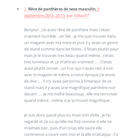
2.
Rêve de panthères de sexe masculin,
3
septembre 2013, 20:15
,
par
Italiaa57
Bonjour , j’ai aussi rêvé de panthère mais c’etais
vraiment horrible .. en fait , je me suis trouver dans
un magasin avec ma mere et puis il y avais un genre
de stand comme dans les foires , il fesais plutôt peur
mais je le trouvais tres beau quand même , c’etais
tres lumineux et ça m’attirais vraiment ... . C’etais
aussi plutôt ancien , un truc qui n’avais rien à voir
avec le magasin et même à notre époque j’ai envie
de dire ... . Il n’y avais personne à l’interieur de ce
stand mais il y avais une magnifique panthère noir
devant ... . Je me méfié beaucoup , elle me terroriser
quand même , même si je la trouvé magnifique .
Je suis donc passé plus ou moin loin d’elle , je l’ai
regardé et j’ai vu qu’elle me fixé comme si elle ne
m’aimais pas , puis d’un coup elle saute elle
commence a courir vers moi et là elle m’attaque . Ce