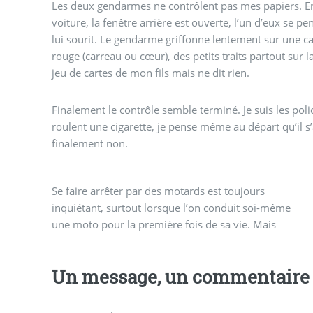
Les deux gendarmes ne contrôlent pas mes papiers. En 
voiture, la fenêtre arrière est ouverte, l’un d’eux se pe
lui sourit. Le gendarme griffonne lentement sur une ca
rouge (carreau ou cœur), des petits traits partout sur la
jeu de cartes de mon fils mais ne dit rien.
Finalement le contrôle semble terminé. Je suis les poli
roulent une cigarette, je pense même au départ qu’il s’
finalement non.
Se faire arrêter par des motards est toujours
finalement ce contrôle routier se solde simplement
inquiétant, surtout lorsque l’on conduit soi-même
par un artifice d’amende, un petit griffonnage
une moto pour la première fois de sa vie. Mais
Un message, un commentaire 