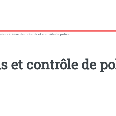
 rêves
>
Rêve de motards et contrôle de police
 et contrôle de po