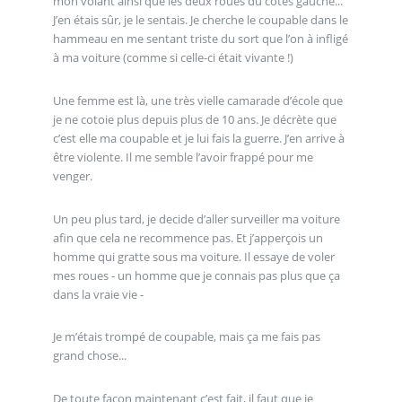
mon volant ainsi que les deux roues du cotês gauche...
J’en étais sûr, je le sentais. Je cherche le coupable dans le
hammeau en me sentant triste du sort que l’on à infligé
à ma voiture (comme si celle-ci était vivante !)
Une femme est là, une très vielle camarade d’école que
je ne cotoie plus depuis plus de 10 ans. Je décrète que
c’est elle ma coupable et je lui fais la guerre. J’en arrive à
être violente. Il me semble l’avoir frappé pour me
venger.
Un peu plus tard, je decide d’aller surveiller ma voiture
afin que cela ne recommence pas. Et j’apperçois un
homme qui gratte sous ma voiture. Il essaye de voler
mes roues - un homme que je connais pas plus que ça
dans la vraie vie -
Je m’étais trompé de coupable, mais ça me fais pas
grand chose...
De toute façon maintenant c’est fait, il faut que je