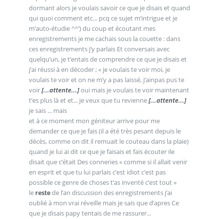
dormant alors je voulais savoir ce que je disais et quand
qui quoi comment etc... pcq ce sujet m’intrigue et je
m’auto-étudie ^^’) du coup et écoutant mes
enregistrements je me cachais sous la couette : dans
ces enregistrements j’y parlais Et conversais avec
quelqu’un, je t’entais de comprendre ce que je disais et
j’ai réussi à en décoder ; « je voulais te voir moi, je
voulais te voir et on ne m’y a pas laissé, j’ainpas pus te
voir
[...attente...]
oui mais je voulais te voir maintenant
t’es plus là et et... je veux que tu revienne
[...attente...]
je sais ... mais
et à ce moment mon géniteur arrive pour me
demander ce que je fais (il a été très pesant depuis le
décès, comme on dit il remuait le couteau dans la plaie)
quand je lui ai dit ce que je faisais et fais écouter ile
disait que c’était Des conneries « comme si il allait venir
en esprit et que tu lui parlais c’est idiot c’est pas
possible ce genre de choses t’as inventé c’est tout »
le
reste
de l’an discussion des enregistrements j’ai
oublié à mon vrai réveille mais je sais que d’apres Ce
que je disais papy tentais de me rassurer...