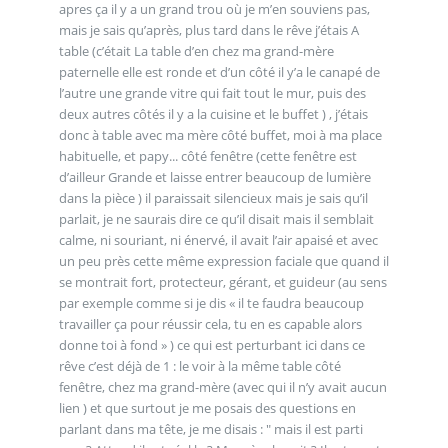
apres ça il y a un grand trou où je m’en souviens pas,
mais je sais qu’après, plus tard dans le rêve j’étais A
table (c’était La table d’en chez ma grand-mère
paternelle elle est ronde et d’un côté il y’a le canapé de
l’autre une grande vitre qui fait tout le mur, puis des
deux autres côtés il y a la cuisine et le buffet ) , j’étais
donc à table avec ma mère côté buffet, moi à ma place
habituelle, et papy... côté fenêtre (cette fenêtre est
d’ailleur Grande et laisse entrer beaucoup de lumière
dans la pièce ) il paraissait silencieux mais je sais qu’il
parlait, je ne saurais dire ce qu’il disait mais il semblait
calme, ni souriant, ni énervé, il avait l’air apaisé et avec
un peu près cette même expression faciale que quand il
se montrait fort, protecteur, gérant, et guideur (au sens
par exemple comme si je dis « il te faudra beaucoup
travailler ça pour réussir cela, tu en es capable alors
donne toi à fond » ) ce qui est perturbant ici dans ce
rêve c’est déjà de 1 : le voir à la même table côté
fenêtre, chez ma grand-mère (avec qui il n’y avait aucun
lien ) et que surtout je me posais des questions en
parlant dans ma tête, je me disais : " mais il est parti