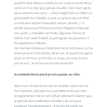
quand il était devenu stable ils ont voulu le sortir de ce
coma et il ne s’est plus jamais réveillé. Il est mort après
deux semaine de coma .... mais malgré l’alcool c’était Un
grand-père formidable, il avait un grand cœur et était
un très bon artiste (maquette, dessin, plomb...) , il
aimait beaucoup l’histoire (surtout l’Égypte) il adorait
son jardin, y travailler ses fruits, légumes, fleurs, et
même mon petit fraisier, je partageais ses passions. Il
fut également militaire.
Ces derniers temps je n’était pas très proche avec, je me
disais-je avoir m’en temps de le voir, et quand j’ai appris
pour sa cirrhose ça m’a fait un coup, j’ai voulu à tout
prix le voir... je ne l’ai vue qu’une seule fois.
le contexte étant placé je vais passer au rêve .
dans mon rêve je rêvais de me réveiller, dans mon lit,
ma chambre, j’attrape mon portable et écoute mes
enregistrement de la nuit (c’était tellement réaliste que
je pensais être réellement réveiller ) (et oui pour
expliquer l’enregistrement : il l’arrive De parler en