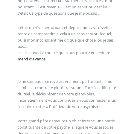
non ? Attend il est réel la ? Ma mère le voit ? Il est mort
pourtant... il est revenu ? C’est un esprit ou c’est lui ? "
c’était Ce type de questions que je me posais ....
c’était un rêve perturbant et depuis mon vrai réveil je
tente de comprendre si cela a un sens et si oui lequel,
ou si mon inconscient me dit quelque chose, ou je sais
pas....
je suis ouvert à tout ce que vous pourrez en déduire
merci d’avance
Je ne sais pas si ce rêve est vraiment perturbant. Il me
semble au contraire plutôt rassurant. Face à la difficulté
du réel, le décès récent de votre grand-père,
inconsciemment vous continuez à vous connecter à lui,
à le faire exister à l’intérieur de votre psychisme.
Votre grand-père demeure un objet interne, une partie
constituante de votre psyché, à laquelle vous associez
des images évidemment mais aussi des valeurs, des