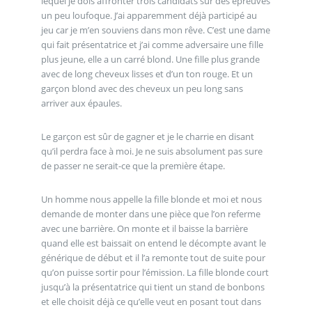
lequel je dois affronter trois candidats sur des épreuves
un peu loufoque. J’ai apparemment déjà participé au
jeu car je m’en souviens dans mon rêve. C’est une dame
qui fait présentatrice et j’ai comme adversaire une fille
plus jeune, elle a un carré blond. Une fille plus grande
avec de long cheveux lisses et d’un ton rouge. Et un
garçon blond avec des cheveux un peu long sans
arriver aux épaules.
Le garçon est sûr de gagner et je le charrie en disant
qu’il perdra face à moi. Je ne suis absolument pas sure
de passer ne serait-ce que la première étape.
Un homme nous appelle la fille blonde et moi et nous
demande de monter dans une pièce que l’on referme
avec une barrière. On monte et il baisse la barrière
quand elle est baissait on entend le décompte avant le
générique de début et il l’a remonte tout de suite pour
qu’on puisse sortir pour l’émission. La fille blonde court
jusqu’à la présentatrice qui tient un stand de bonbons
et elle choisit déjà ce qu’elle veut en posant tout dans