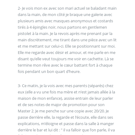
2- Je vois mon ex avec son mari actuel se baladant main
dans la main, de mon côté je braque une galerie avec
plusieurs amis avec masques anonymous et costards
tirés à 4 épingles noir, nous partons en gentlemen
pistolet à la main. Je la revois après me prenant par la
main discrètement, me tirant dans une pièce avec un lit
et me mettant sur celui-ci. Elle se positionnant sur moi.
Elle me regarde avec désir et amour, et me parle en me
disant qu’elle veut toujours me voir en cachette. Là se
termine mon rêve avec le cœur battant fort à chaque
fois pendant un bon quart d’heure.
3- Ce matin, je la vois avec mes parents (séparés) chez
eux (elle a vu une fois ma mère et n’est jamais allée à la
maison de mon enfance), assise entrain de leur parler
et de ses notes de major de promotion pour son
Master 2. Je me penche sur une copie avec 20/20. Je
passe derrière elle, la regarde et l’écoute, elle dans ses
explications, m’éloigne et passe dans la salle à manger
derrière le bar et lui dit : " il va falloir que l’on parle, il va