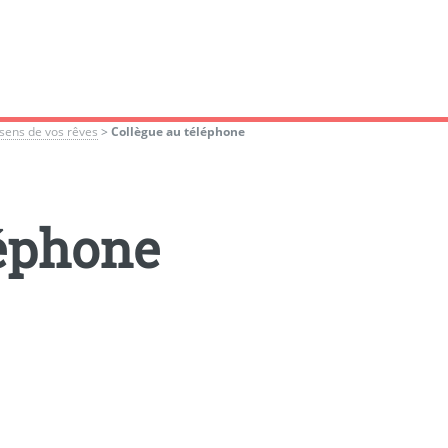
sens de vos rêves
>
Collègue au téléphone
léphone