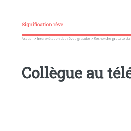
Signification rêve
Accueil
>
Interprétation des rêves gratuite
>
Recherche gratuite du 
Collègue au té