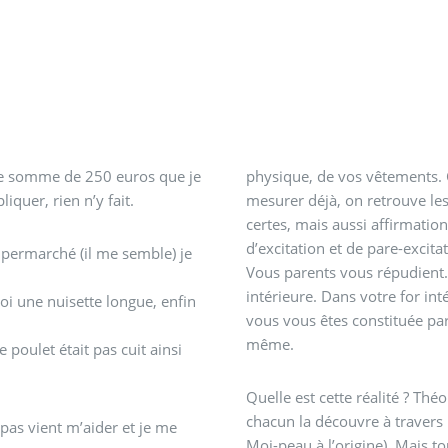
ne somme de 250 euros que je
physique, de vos vêtements. C
iquer, rien n’y fait.
mesurer déjà, on retrouve les
certes, mais aussi affirmatio
d’excitation et de pare-excitat
upermarché (il me semble) je
Vous parents vous répudient. M
intérieure. Dans votre for int
moi une nuisette longue, enfin
vous vous êtes constituée par 
même.
poulet était pas cuit ainsi
Quelle est cette réalité ? T
chacun la découvre à travers 
pas vient m’aider et je me
Moi-peau à l’origine). Mais t