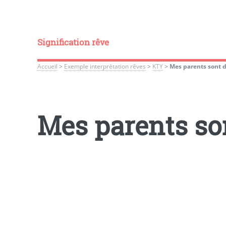
Signification rêve
Accueil
>
Exemple interprétation rêves
>
KTY
>
Mes parents sont de
Mes parents sont