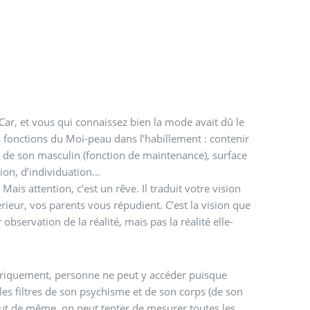
ar, et vous qui connaissez bien la mode avait dû le
 fonctions du Moi-peau dans l’habillement : contenir
n de son masculin (fonction de maintenance), surface
ion, d’individuation...
ais attention, c’est un rêve. Il traduit votre vision
érieur, vos parents vous répudient. C’est la vision que
observation de la réalité, mais pas la réalité elle-
héoriquement, personne ne peut y accéder puisque
les filtres de son psychisme et de son corps (de son
out de même, on peut tenter de mesurer toutes les