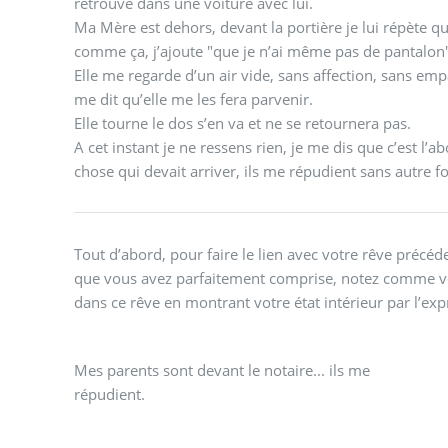
retrouve dans une voiture avec lui.
Ma Mère est dehors, devant la portière je lui répète qu’ils ne peuvent pas me laisser
comme ça, j’ajoute "que je n’ai même pas de pantalon"
Elle me regarde d’un air vide, sans affection, sans emp
me dit qu’elle me les fera parvenir.
Elle tourne le dos s’en va et ne se retournera pas.
A cet instant je ne ressens rien, je me dis que c’est l
chose qui devait arriver, ils me répudient sans autre f
Tout d’abord, pour faire le lien avec votre rêve précéd
que vous avez parfaitement comprise, notez comme vo
dans ce rêve en montrant votre état intérieur par l’ex
Mes parents sont devant le notaire... ils me
répudient.