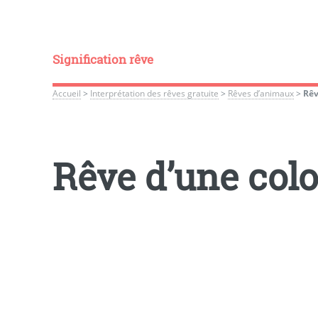
Signification rêve
Accueil
>
Interprétation des rêves gratuite
>
Rêves d’animaux
>
Rêv
Rêve d’une col