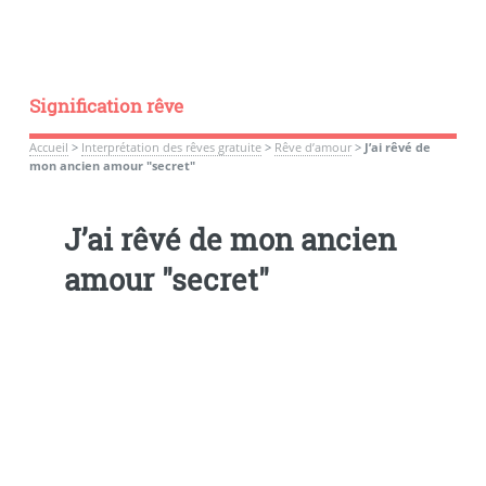
Signification rêve
Accueil
>
Interprétation des rêves gratuite
>
Rêve d’amour
>
J’ai rêvé de
mon ancien amour "secret"
J’ai rêvé de mon ancien
amour "secret"