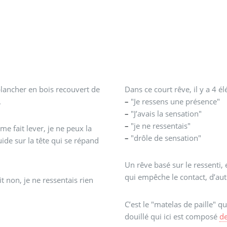
lancher en bois recouvert de
Dans ce court rêve, il y a 4 
.
–
"Je ressens une présence"
–
"J’avais la sensation"
–
"je ne ressentais"
me fait lever, je ne peux la
–
"drôle de sensation"
uide sur la tête qui se répand
Un rêve basé sur le ressenti,
qui empêche le contact, d’aut
it non, je ne ressentais rien
C’est le "matelas de paille" q
douillé qui ici est composé
de