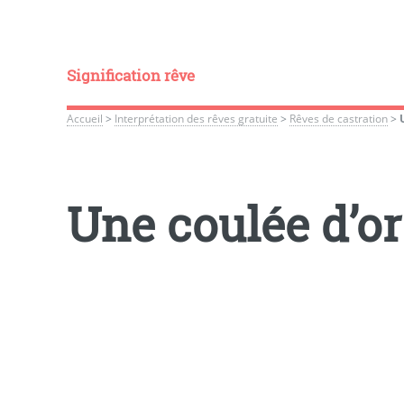
Signification rêve
Accueil
>
Interprétation des rêves gratuite
>
Rêves de castration
>
Une coulée d’or