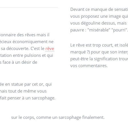
Devant ce manque de sensation
vous proposez une image qui p
vous dégouline dessus, mais f
pauvre : "misérable" "pourri"
tionnaire des rêves mais il
l précieux économiquement ne
Le rêve est trop court, et iso
 sa découverte. C’est le
rêve
marqué ?) pour que son interp
ntation entre pulsions et qui
peut-être la signification tro
s face à un désir de
vos commentaires.
ée en statue par cet or, qui
 mais tout de même vous
r fait penser à un sarcophage.
sur le corps, comme un sarcophage finalement.