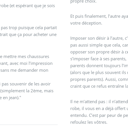
propre choix.
 robe (et espérant que je sois
Et puis finalement, l’autre ay
votre déception.
 pas trop puisque cela partait
ttrait que ça pour acheter une
Imposer son désir à l’autre, c
pas aussi simple que cela, car
opposer son propre désir à cel
 de mettre mes chaussures
s’imposer face à ses parents
avant, avec moi l’impression
parents donnent toujours l’im
fait sans me demander mon
(alors que le plus souvent il
propres parents). Aussi, co
 pas souvenir de les avoir
craint que ce refus entraîne 
 (simplement la 2ème, mais
 en jean)."
Il ne m’attend pas : il n’att
robe, il vous en a déjà offert 
entendu. C’est par peur de pe
refoulez les vôtres.