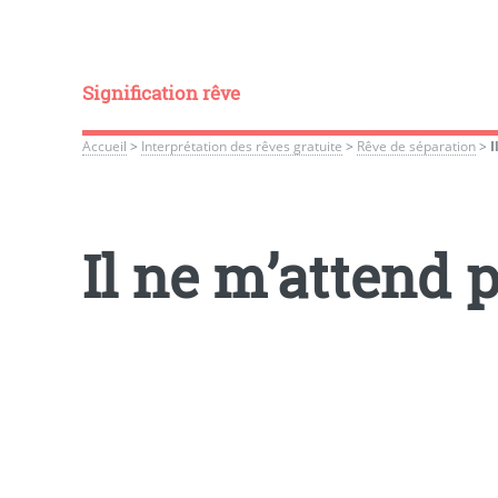
Signification rêve
Accueil
>
Interprétation des rêves gratuite
>
Rêve de séparation
>
I
Il ne m’attend 