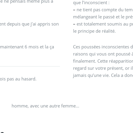
je ne pensais même plus à
que l’inconscient :
–
ne tient pas compte du temps 
mélangeant le passé et le pr
nt depuis que j’ai appris son
–
est totalement soumis au pr
le principe de réalité.
 maintenant 6 mois et la ça
Ces poussées inconscientes dé
raisons qui vous ont poussé à
finalement. Cette réapparitio
regard sur votre présent, or il 
jamais qu’une vie. Cela a donc
ois pas au hasard.
homme, avec une autre femme...