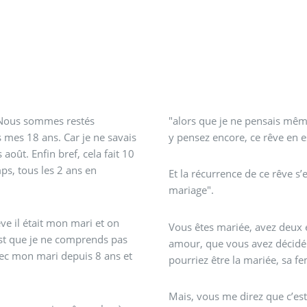
. Nous sommes restés
"alors que je ne pensais mêm
s mes 18 ans. Car je ne savais
y pensez encore, ce rêve en e
 août. Enfin bref, cela fait 10
s, tous les 2 ans en
Et la récurrence de ce rêve s’e
mariage".
êve il était mon mari et on
Vous êtes mariée, avez deux 
st que je ne comprends pas
amour, que vous avez décidé
vec mon mari depuis 8 ans et
pourriez être la mariée, sa f
Mais, vous me direz que c’es