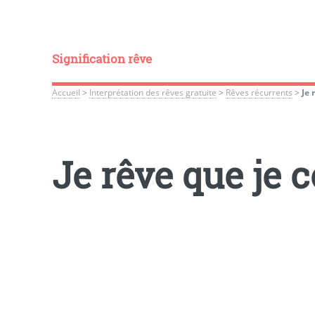
Signification rêve
Accueil
>
Interprétation des rêves gratuite
>
Rêves récurrents
>
Je 
Je rêve que je