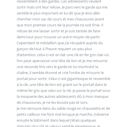
ressemblent à des gardes. Les adolescents veulent
sortir mais ont leur refuse. Je pars vers le garde qui me
semble le plus important et lui dit que je dois aller
chercher mon sac de cours et mes chaussures avant
que mon premier cours de la journée ne soit finie. Il
refuse de me laisser sortir et je suis tentée de faire
demi-tour pour trouver un autre moyen de partir.
Cependant le médaillon que j’ai récupéré auprès du
garçon de tout à l’heure requiert un peu plus
d’attention, celui-ci est en fait une clé en fer gris clair où
l’on peut apercevoir une tête de lion et je me retourne
une seconde fois vers le garde en lui montrant la
chaîne, il semble étonné et crie l’ordre de m’ouvrir le
portail pour sortir. Celui-ci est gigantesque et ressemble
à la clé, une tête de lion est gravé sur le portail dans le
même fer gris que celui sur la clé. Je passe le portail sous
la moquerie des autres adolescents dû à mon manque
de chaussures, je ne les écoute pas et sors.
Je me retrouve dans du sable rouge en chaussette et de
petits cailloux me font mal lorsque je marche. J’observe
ensuite le bâtiment dans lequel j’étais quelques
minutes plus tôt et celui-ci semble gigantesque, je