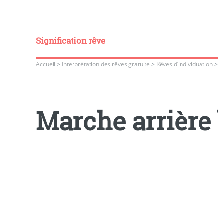
Signification rêve
Accueil
>
Interprétation des rêves gratuite
>
Rêves d’individuation
Marche arrière