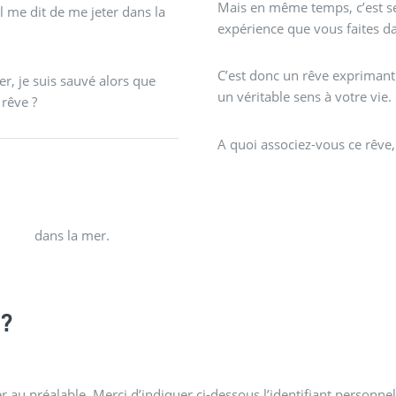
Mais en même temps, c’est se 
l me dit de me jeter dans la
expérience que vous faites da
C’est donc un rêve exprimant
er, je suis sauvé alors que
un véritable sens à votre vie.
 rêve ?
A quoi associez-vous ce rêve,
dans la mer.
?
 au préalable. Merci d’indiquer ci-dessous l’identifiant personnel 