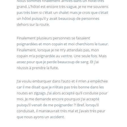
Nous sommes finalement arrivés dans un hôtel très
grand. L’hôtel est encore très vague, je ne me souviens
pas très bien si c’était un chalet mais je crois que c’était
un hôtel puisqu’il y avait beaucoup de personnes
dehors sur la route.
Finalement plusieurs personnes se faisaient
poignardées et mon copain et moi cherchions le tueur.
Finalement, lorsque je ne m’y attendais pas, mon
copain m’a poignardée au ventre. Une seule fois. Mais
assez pour que je perde beaucoup de sang. Et j’ai
réussis à prendre la fuite.
J’ai voulu embarquer dans l’auto et il m’en a empêchée
car il me disait que je n’étais pas très bonne dans les
routes en zigzags. J’ai alors accepté qu’il conduise pour
moi. Je me demande encore pourquoi j’ai accepté
puisqu’il venait de me poignarder ?! Bref, lorsqu’il
conduisait, il manœuvrait très mal et j’avais très peur
que nous ayons un accident.