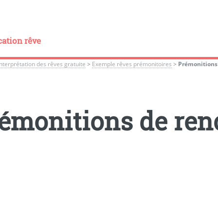
cation rêve
Interprétation des rêves gratuite
>
Exemple rêves prémonitoires
>
Prémonitions
émonitions de ren