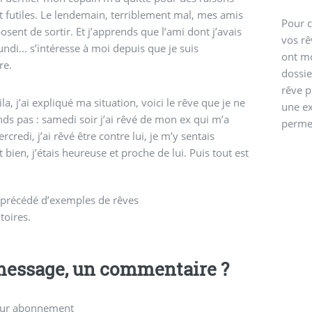
 futiles. Le lendemain, terriblement mal, mes amis
Pour c
sent de sortir. Et j’apprends que l’ami dont j’avais
vos rê
undi... s’intéresse à moi depuis que je suis
ont mo
re.
dossie
rêve p
la, j’ai expliqué ma situation, voici le rêve que je ne
une ex
s pas : samedi soir j’ai rêvé de mon ex qui m’a
permet
rcredi, j’ai rêvé être contre lui, je m’y sentais
 bien, j’étais heureuse et proche de lui. Puis tout est
 précédé d’exemples de rêves
oires.
essage, un commentaire ?
ur abonnement