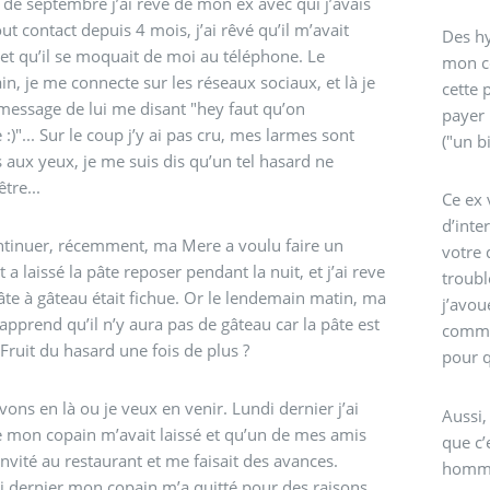
de septembre j’ai rêvé de mon ex avec qui j’avais
ut contact depuis 4 mois, j’ai rêvé qu’il m’avait
Des hy
et qu’il se moquait de moi au téléphone. Le
mon cô
n, je me connecte sur les réseaux sociaux, et là je
cette 
message de lui me disant "hey faut qu’on
payer 
 :)"... Sur le coup j’y ai pas cru, mes larmes sont
("un bi
aux yeux, je me suis dis qu’un tel hasard ne
tre...
Ce ex 
d’inte
ntinuer, récemment, ma Mere a voulu faire un
votre 
 a laissé la pâte reposer pendant la nuit, et j’ai reve
troubl
âte à gâteau était fichue. Or le lendemain matin, ma
j’avou
pprend qu’il n’y aura pas de gâteau car la pâte est
commen
. Fruit du hasard une fois de plus ?
pour q
ivons en là ou je veux en venir. Lundi dernier j’ai
Aussi,
 mon copain m’avait laissé et qu’un de mes amis
que c’
invité au restaurant et me faisait des avances.
homm
 dernier mon copain m’a quitté pour des raisons