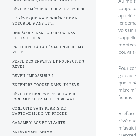
Au mois 
DIMENSIONS, HISTOIRE D’AMOUR
coupé to
RÊVE DE MÊCHE DE CHEVEUX ROUSSE
appelée 
JE RÊVE QUE MA DERNIÈRE DEMI-
lendemai
SOEUR DE 9 ANS EST...
vois un 
UNE ÉCOLE, DES JOURNAUX, DES
s’appelle
FILLES ET DES...
montées 
PARTICIPER À LA CÉSARIENNE DE MA
pouvait ê
FILLE
PERTE DES ENFANTS ET POURSUITE 3
RÊVES
Pour co
gâteau et
RÉVEIL IMPOSSIBLE 1
que la p
ENTENDRE TOQUER DANS UN RÊVE
mère m’a
RÊVER DE SON EXE ET DE LA PIRE
fichue..
ENNEMIE DE SA MEILLEURE AMIE.
CONDUITE SANS PERMIS DE
Bref arr
L’AUTOMOBILE D UN PROCHE
rêvé que
CARAMBOLAGE ET VIVANTE
m’avait 
ENLÈVEMENT ANIMAL
Mercredi