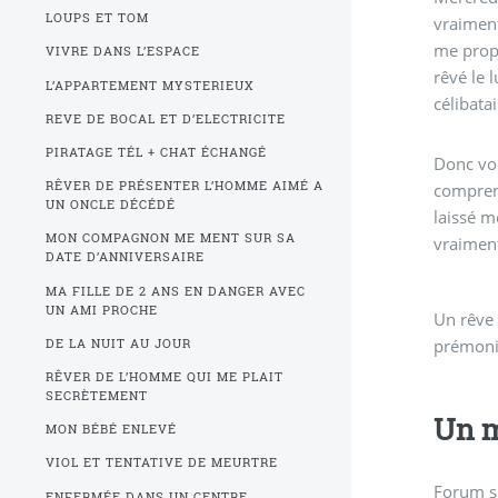
LOUPS ET TOM
vraiment
me propo
VIVRE DANS L’ESPACE
rêvé le l
L’APPARTEMENT MYSTERIEUX
célibatai
REVE DE BOCAL ET D’ELECTRICITE
PIRATAGE TÉL + CHAT ÉCHANGÉ
Donc voi
RÊVER DE PRÉSENTER L’HOMME AIMÉ A
comprend
UN ONCLE DÉCÉDÉ
laissé me
MON COMPAGNON ME MENT SUR SA
vraiment
DATE D’ANNIVERSAIRE
MA FILLE DE 2 ANS EN DANGER AVEC
UN AMI PROCHE
Un rêve
prémonit
DE LA NUIT AU JOUR
RÊVER DE L’HOMME QUI ME PLAIT
SECRÈTEMENT
Un m
MON BÉBÉ ENLEVÉ
VIOL ET TENTATIVE DE MEURTRE
Forum s
ENFERMÉE DANS UN CENTRE