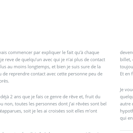
 vais commencer par expliquer le fait qu’à chaque
devenu
 je reve de quelqu’un avec qui je n’ai plus de contact
billet
lus au moins longtemps, et bien je suis sure de la
toujou
u de reprendre contact avec cette personne peu de
Et en 
près.
Je vou
 déjà 2 ans que je fais ce genre de rêve et, fruit du
quelqu
u non, toutes les personnes dont j’ai rêvées sont bel
autre 
éapparues, soit je les ai croisées soit elles m’ont
hypoth
qui en