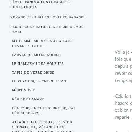
RÊVER D’ANIMAUX SAUVAGES ET
DOMESTIQUES
VOYAGE ET OUBLIE 3 FOIS DES BAGAGES
RECHERCHE GRATUITE DU SENS DE VOS
RÊVES
MA FEMME ME MET MAL À L’AISE
DEVANT SON EX...
Voila je
LARVES DE MITES NOIRES
fois que
LE HAMMEAU DES VOLEURS
depuis p
revoir o
TAPIS DE VERRE BRISÉ
temps a
LE FERMIER, LE CHIEN ET MOI
MORT NIÈCE
Cela fait
RÊVE DE CANAPÉ
hasard o
BONJOUR, LA NUIT DERNIÈRE, J’AI
et bien r
RÊVER DE MES...
reparlé !
ATTAQUE TERRORISTE, POUVOIR
SURNATUREL, MÉLANGE DES