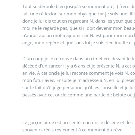
Tout se déroule bien jusqu’à se moment où J. ( frère d
fait une réflexion sur mon physique car je suis une fil
donc je lui dis tout en regardant N. dans les yeux que ce
moi ne le regarde pas, que si il doit devenir mon beau-f
n’aurait aucun mot à ajouter car N. est pour moi m
ange, mon repère et que sans lui je suis rien inutile et
D’un coup je le retrouve dans un cimetière devant le
décédé d’un cancer il y a 6 ans et je présente N. a cet 
en vie. À cet oncle je lui raconte comment je vois N. c
mon futur avec. Ensuite je m’adresse a N. en lui pré
sur le fait qu’il juge personne qu’il les conseille et je 
passés avec cet oncle comme une partie de belote où j’
Le garçon aimé est présenté à un oncle décédé et des
souvenirs réels reviennent à ce moment du rêve.