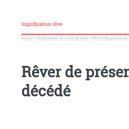
Signification rêve
Accueil
>
Interprétation des rêves gratuite
>
Recherche gratuite du 
Rêver de prése
décédé