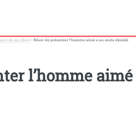
sens de vos rêves
>
Rêver de présenter l’homme aimé a un oncle décédé
nter l’homme aimé 