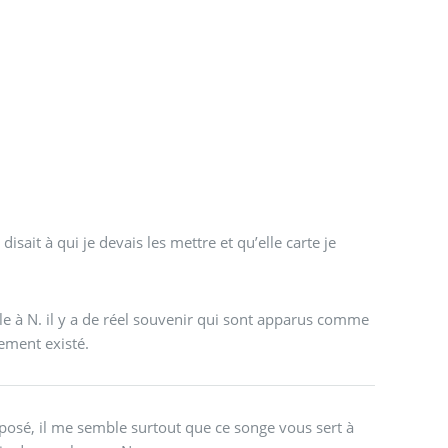
isait à qui je devais les mettre et qu’elle carte je
e à N. il y a de réel souvenir qui sont apparus comme
la partie de belote qui a Réellement existé.
osé, il me semble surtout que ce songe vous sert à