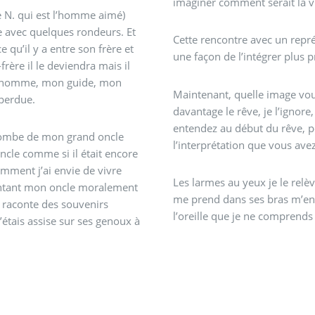
imaginer comment serait la v
e N. qui est l’homme aimé)
le avec quelques rondeurs. Et
Cette rencontre avec un repré
 qu’il y a entre son frère et
une façon de l’intégrer plus
rère il le deviendra mais il
on homme, mon guide, mon
Maintenant, quelle image vou
 perdue.
davantage le rêve, je l’ignore
entendez au début du rêve, p
 tombe de mon grand oncle
l’interprétation que vous avez
oncle comme si il était encore
omment j’ai envie de vivre
Les larmes au yeux je le rel
sentant mon oncle moralement
me prend dans ses bras m’enb
lui raconte des souvenirs
l’oreille que je ne comprends p
étais assise sur ses genoux à